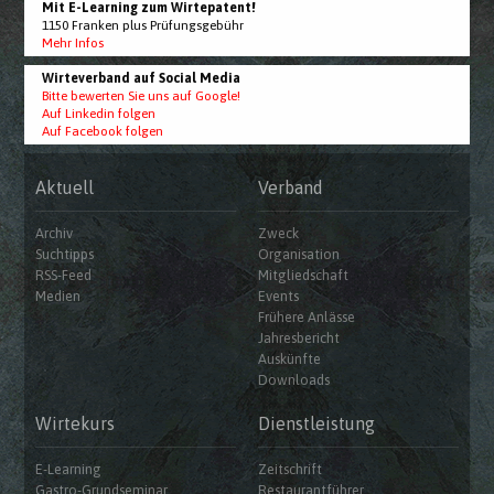
Mit E-Learning zum Wirtepatent!
1150 Franken plus Prüfungsgebühr
Mehr Infos
Wirteverband auf Social Media
Bitte bewerten Sie uns auf Google!
Auf Linkedin folgen
Auf Facebook folgen
Aktuell
Verband
Archiv
Zweck
Suchtipps
Organisation
RSS-Feed
Mitgliedschaft
Medien
Events
Frühere Anlässe
Jahresbericht
Auskünfte
Downloads
Wirtekurs
Dienstleistung
E-Learning
Zeitschrift
Gastro-Grundseminar
Restaurantführer