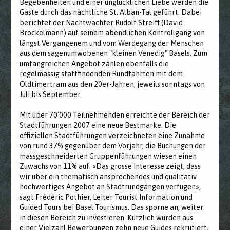
Begebenheiten und einer unglücklichen Liebe werden die
Gäste durch das nächtliche St. Alban-Tal geführt. Dabei
berichtet der Nachtwächter Rudolf Streiff (David
Bröckelmann) auf seinem abendlichen Kontrollgang von
längst Vergangenem und vom Werdegang der Menschen
aus dem sagenumwobenen "kleinen Venedig" Basels. Zum
umfangreichen Angebot zählen ebenfalls die
regelmässig stattfindenden Rundfahrten mit dem
Oldtimertram aus den 20er-Jahren, jeweils sonntags von
Juli bis September.
Mit über 70'000 Teilnehmenden erreichte der Bereich der
Stadtführungen 2007 eine neue Bestmarke. Die
offiziellen Stadtführungen verzeichneten eine Zunahme
von rund 37% gegenüber dem Vorjahr, die Buchungen der
massgeschneiderten Gruppenführungen wiesen einen
Zuwachs von 11% auf. «Das grosse Interesse zeigt, dass
wir über ein thematisch ansprechendes und qualitativ
hochwertiges Angebot an Stadtrundgängen verfügen»,
sagt Frédéric Pothier, Leiter Tourist Information und
Guided Tours bei Basel Tourismus. Das sporne an, weiter
in diesen Bereich zu investieren. Kürzlich wurden aus
einer Vielzahl Bewerbungen zehn neue Guides rekrutiert,