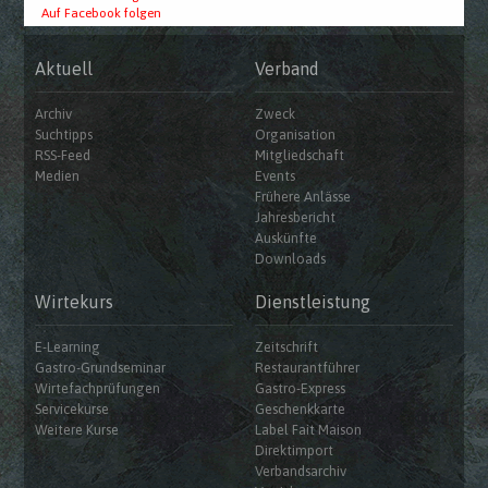
Auf Facebook folgen
Aktuell
Verband
Archiv
Zweck
Suchtipps
Organisation
RSS-Feed
Mitgliedschaft
Medien
Events
Frühere Anlässe
Jahresbericht
Auskünfte
Downloads
Wirtekurs
Dienstleistung
E-Learning
Zeitschrift
Gastro-Grundseminar
Restaurantführer
Wirtefachprüfungen
Gastro-Express
Servicekurse
Geschenkkarte
Weitere Kurse
Label Fait Maison
Direktimport
Verbandsarchiv