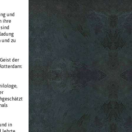
ung und
m ihre
 sind
nladung
n und zu
Geist der
 Rotterdam:
ilologe,
er
chgeschätzt
mals
und in
 lehrte,