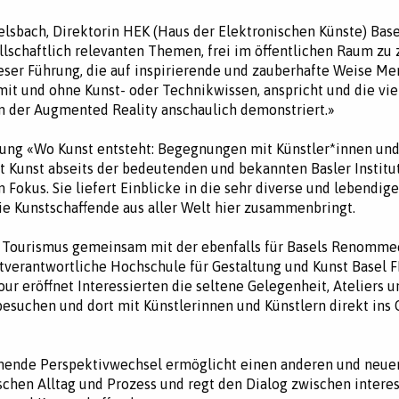
sbach, Direktorin HEK (Haus der Elektronischen Künste) Basel
llschaftlich relevanten Themen, frei im öffentlichen Raum zu 
dieser Führung, die auf inspirierende und zauberhafte Weise M
 mit und ohne Kunst- oder Technikwissen, anspricht und die vie
 der Augmented Reality anschaulich demonstriert.»
ung «Wo Kunst entsteht: Begegnungen mit Künstler*innen und
t Kunst abseits der bedeutenden und bekannten Basler Institu
 Fokus. Sie liefert Einblicke in die sehr diverse und lebendige
ie Kunstschaffende aus aller Welt hier zusammenbringt.
l Tourismus gemeinsam mit der ebenfalls für Basels Renommee
tverantwortliche Hochschule für Gestaltung und Kunst Basel
our eröffnet Interessierten die seltene Gelegenheit, Ateliers u
besuchen und dort mit Künstlerinnen und Künstlern direkt ins
hende Perspektivwechsel ermöglicht einen anderen und neuen
schen Alltag und Prozess und regt den Dialog zwischen interes