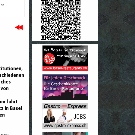
das
itutionen,
rschiedenen
sches
 von
am führt
z in Basel
pen
ismus