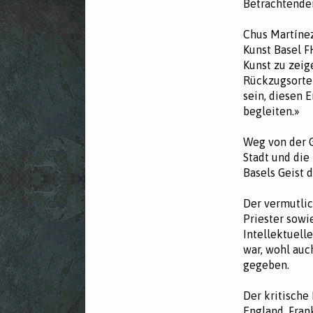
Betrachtenden
Chus Martínez
Kunst Basel F
Kunst zu zeig
Rückzugsorte 
sein, diesen 
begleiten.»
Weg von der G
Stadt und die
Basels Geist 
Der vermutlic
Priester sowi
Intellektuell
war, wohl auc
gegeben.
Der kritische
England, Fran