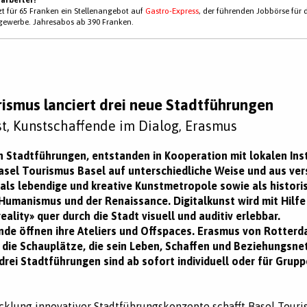
tzt für 65 Franken ein Stellenangebot auf
Gastro-Express
, der führenden Jobbörse für 
gewerbe. Jahresabos ab 390 Franken.
rismus lanciert drei neue Stadtführungen
st, Kunstschaffende im Dialog, Erasmus
n Stadtführungen, entstanden in Kooperation mit lokalen Inst
asel Tourismus Basel auf unterschiedliche Weise und aus ve
als lebendige und kreative Kunstmetropole sowie als histori
umanismus und der Renaissance. Digitalkunst wird mit Hilfe
ality» quer durch die Stadt visuell und auditiv erlebbar.
de öffnen ihre Ateliers und Offspaces. Erasmus von Rotterd
 die Schauplätze, die sein Leben, Schaffen und Beziehungsnet
 drei Stadtführungen sind ab sofort individuell oder für Grup
cklung innovativer Stadtführungskonzepte schafft Basel Tour