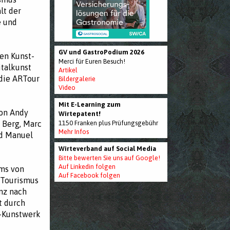
lt der
e und
GV und GastroPodium 2026
en Kunst-
Merci für Euren Besuch!
talkunst
Artikel
 die ARTour
Bildergalerie
Video
Mit E-Learning zum
von Andy
Wirtepatent!
n Berg, Marc
1150 Franken plus Prüfungsgebühr
Mehr Infos
nd Manuel
Wirteverband auf Social Media
Bitte bewerten Sie uns auf Google!
Auf Linkedin folgen
ums von
Auf Facebook folgen
 Tourismus
nz nach
t durch
D-Kunstwerk