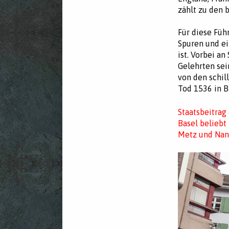
zählt zu den 
Für diese Führ
Spuren und ei
ist. Vorbei a
Gelehrten sei
von den schi
Tod 1536 in B
Staatsbeitrag
Basel belieb
Metz und Nan