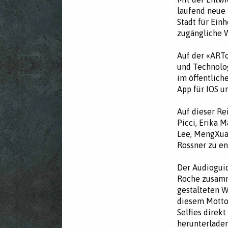
laufend neue 
Stadt für Ein
zugängliche 
Auf der «ARTo
und Technolog
im öffentlich
App für IOS u
Auf dieser Re
Picci, Erika M
Lee, MengXua
Rossner zu e
Der Audioguid
Roche zusamm
gestalteten 
diesem Motto 
Selfies direk
herunterladen