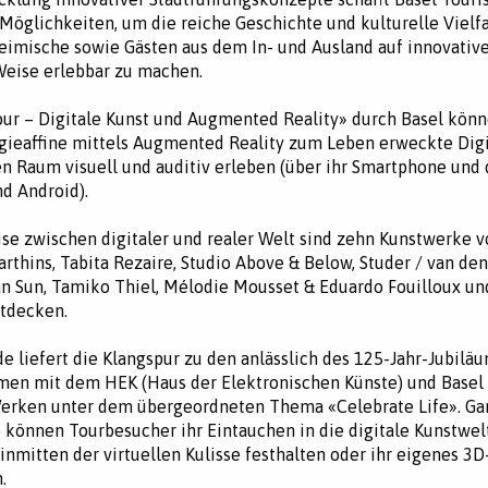
Möglichkeiten, um die reiche Geschichte und kulturelle Vielfa
heimische sowie Gästen aus dem In- und Ausland auf innovativ
Weise erlebbar zu machen.
ur – Digitale Kunst und Augmented Reality» durch Basel könn
ieaffine mittels Augmented Reality zum Leben erweckte Digi
en Raum visuell und auditiv erleben (über ihr Smartphone und
nd Android).
ise zwischen digitaler und realer Welt sind zehn Kunstwerke 
arthins, Tabita Rezaire, Studio Above & Below, Studer / van de
n Sun, Tamiko Thiel, Mélodie Mousset & Eduardo Fouilloux u
ntdecken.
e liefert die Klangspur zu den anlässlich des 125-Jahr-Jubilä
en mit dem HEK (Haus der Elektronischen Künste) und Basel
Werken unter dem übergeordneten Thema «Celebrate Life». Ga
können Tourbesucher ihr Eintauchen in die digitale Kunstwel
t inmitten der virtuellen Kulisse festhalten oder ihr eigenes 3
.