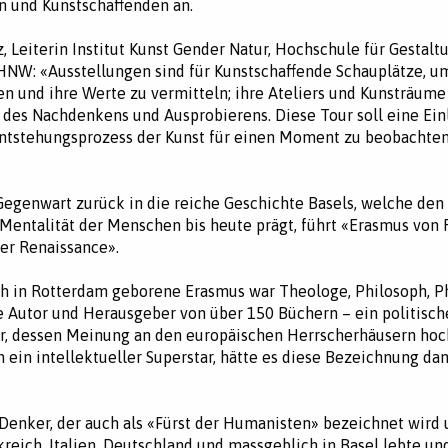
 und Kunstschaffenden an.
, Leiterin Institut Kunst Gender Natur, Hochschule für Gestalt
HNW: «Ausstellungen sind für Kunstschaffende Schauplätze, u
en und ihre Werte zu vermitteln; ihre Ateliers und Kunsträume
des Nachdenkens und Ausprobierens. Diese Tour soll eine Ei
Entstehungsprozess der Kunst für einen Moment zu beobachte
egenwart zurück in die reiche Geschichte Basels, welche den 
 Mentalität der Menschen bis heute prägt, führt «Erasmus von
der Renaissance».
h in Rotterdam geborene Erasmus war Theologe, Philosoph, Ph
e Autor und Herausgeber von über 150 Büchern – ein politisch
er, dessen Meinung an den europäischen Herrscherhäusern ho
h ein intellektueller Superstar, hätte es diese Bezeichnung da
 Denker, der auch als «Fürst der Humanisten» bezeichnet wird 
kreich, Italien, Deutschland und massgeblich in Basel lebte und