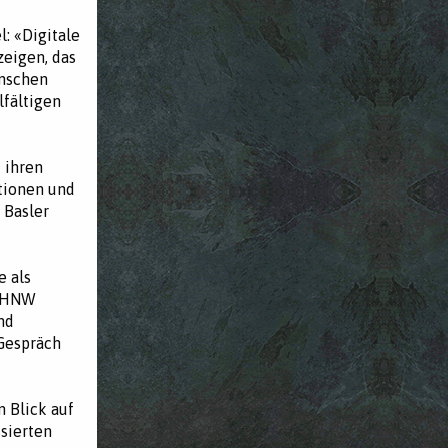
: «Digitale
zeigen, das
enschen
lfältigen
 ihren
tionen und
 Basler
 als
 FHNW
nd
 Gespräch
 Blick auf
sierten