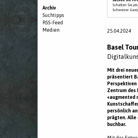
Schalten Sie je
Archiv
Schweizer Gast
Suchtipps
RSS-Feed
Medien
25.04.2024
Basel Tou
Digitalkun
Mit drei neue
präsentiert B
Perspektiven 
Zentrum des H
«augmented re
Kunstschaffen
persönlich an
prägten. Alle
buchbar.
Mit der Entwi