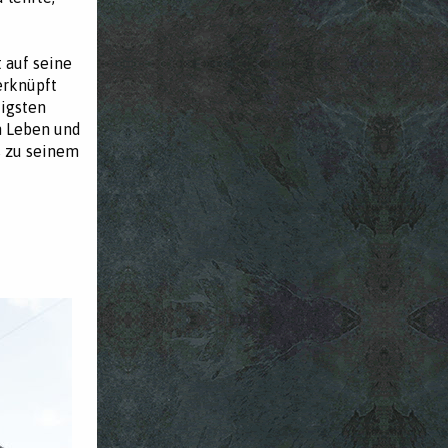
t auf seine
erknüpft
tigsten
en Leben und
s zu seinem