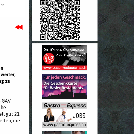
das
en
weiter,
eg zu
n GAV
che
ll gut 21
lten, die