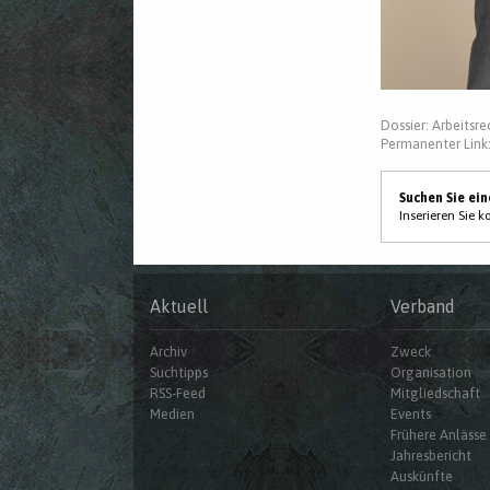
Dossier:
Arbeitsre
Permanenter Link
Suchen Sie ei
Inserieren Sie 
Aktuell
Verband
Archiv
Zweck
Suchtipps
Organisation
RSS-Feed
Mitgliedschaft
Medien
Events
Frühere Anlässe
Jahresbericht
Auskünfte