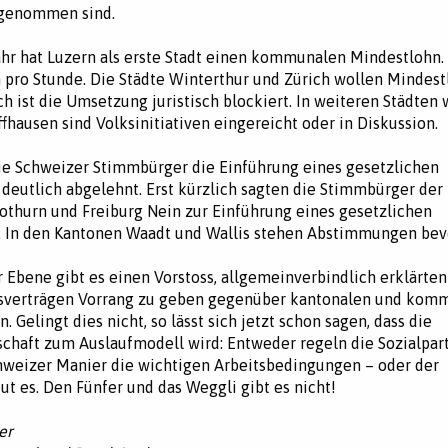
genommen sind.
ahr hat Luzern als erste Stadt einen kommunalen Mindestlohn. 
 pro Stunde. Die Städte Winterthur und Zürich wollen Mindes
ch ist die Umsetzung juristisch blockiert. In weiteren Städten 
ffhausen sind Volksinitiativen eingereicht oder in Diskussion.
e Schweizer Stimmbürger die Einführung eines gesetzlichen
deutlich abgelehnt. Erst kürzlich sagten die Stimmbürger der
lothurn und Freiburg Nein zur Einführung eines gesetzlichen
. In den Kantonen Waadt und Wallis stehen Abstimmungen bev
r Ebene gibt es einen Vorstoss, allgemeinverbindlich erklärte
sverträgen Vorrang zu geben gegenüber kantonalen und kom
 Gelingt dies nicht, so lässt sich jetzt schon sagen, dass die
schaft zum Auslaufmodell wird: Entweder regeln die Sozialpart
weizer Manier die wichtigen Arbeitsbedingungen – oder der
ut es. Den Fünfer und das Weggli gibt es nicht!
er