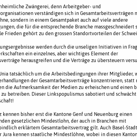
unheimliche Zwängerei, denn Arbeitgeber- und
rganisationen verständigen sich in Gesamtarbeitsverträgen n
hne, sondern in einem Gesamtpaket auch auf viele andere
ungen, die für die entsprechende Branche massgeschneidert s
ale Frieden gehört zu den grossen Standortvorteilen der Schwei
ngsergebnisse werden durch die unseligen Initiativen in Frage
rkschaften ein einzelnes, aber wichtiges Element der
verträge herausgreifen und die Verträge zu übersteuern vers
Unia tatsächlich um die Arbeitsbedingungen ihrer Mitglieder, 
Verhandlungen der Gesamtarbeitsverträge konzentrieren, statt 
ven die Aufmerksamkeit der Medien zu erheischen und einen b
zu betreiben. Dieser Linkspopulismus sabotiert und schwächt
schaft!
z kennen bisher erst die Kantone Genf und Neuenburg einen
den gesetzlichen Mindestlohn, der auch in Branchen mit
indlich erklärtem Gesamtarbeitsvertrag gilt. Auch Basel-Stadt
r Jura kennen staatliche Mindestlöhne, wobei in diesen Kanto