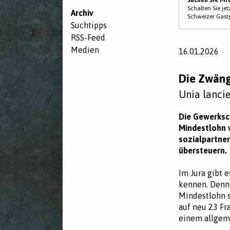
Schalten Sie je
Archiv
Schweizer Gast
Suchtipps
RSS-Feed
Medien
16.01.2026
Die Zwäng
Unia lancie
Die Gewerksch
Mindestlohn v
sozialpartne
übersteuern.
Im Jura gibt 
kennen. Denno
Mindestlohn s
auf neu 23 Fr
einem allgeme