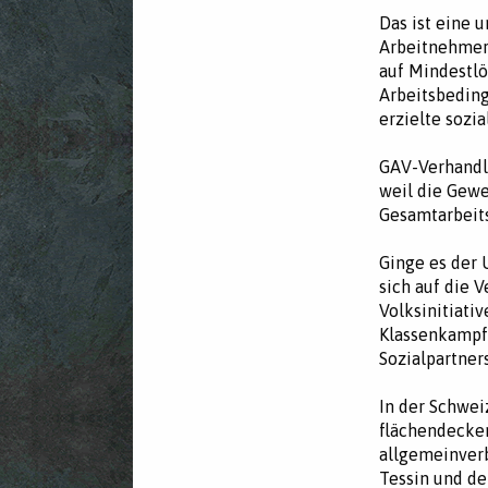
Das ist eine 
Arbeitnehmero
auf Mindestlö
Arbeitsbeding
erzielte sozi
GAV-Verhandlu
weil die Gewe
Gesamtarbeits
Ginge es der 
sich auf die 
Volksinitiati
Klassenkampf 
Sozialpartner
In der Schwei
flächendecken
allgemeinverb
Tessin und de