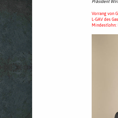
Präsident Wir
Vorrang von G
L-GAV des Ga
Mindestlohn: 