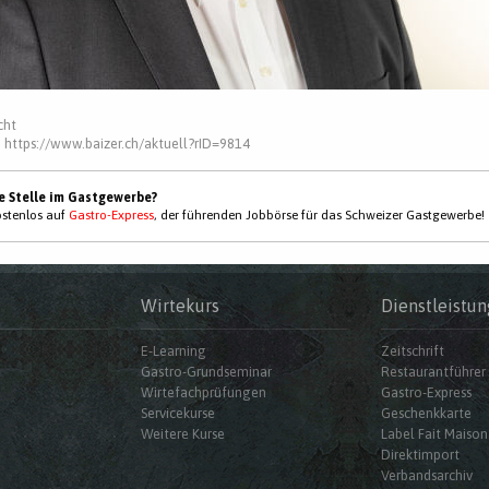
cht
:
https://www.baizer.ch/aktuell?rID=9814
ne Stelle im Gastgewerbe?
kostenlos auf
Gastro-Express
, der führenden Jobbörse für das Schweizer Gastgewerbe!
Wirtekurs
Dienstleistun
E-Learning
Zeitschrift
Gastro-Grundseminar
Restaurantführer
Wirtefachprüfungen
Gastro-Express
Servicekurse
Geschenkkarte
Weitere Kurse
Label Fait Maison
Direktimport
Verbandsarchiv