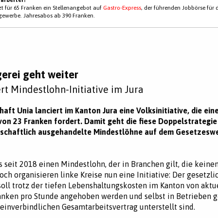
tzt für 65 Franken ein Stellenangebot auf
Gastro-Express
, der führenden Jobbörse für 
gewerbe. Jahresabos ab 390 Franken.
erei geht weiter
rt Mindestlohn-Initiative im Jura
aft Unia lanciert im Kanton Jura eine Volksinitiative, die ein
on 23 Franken fordert. Damit geht die fiese Doppelstrategie 
rschaftlich ausgehandelte Mindestlöhne auf dem Gesetzesw
es seit 2018 einen Mindestlohn, der in Branchen gilt, die keine
ch organisieren linke Kreise nun eine Initiative: Der gesetzli
oll trotz der tiefen Lebenshaltungskosten im Kanton von aktue
anken pro Stunde angehoben werden und selbst in Betrieben ge
inverbindlichen Gesamtarbeitsvertrag unterstellt sind.