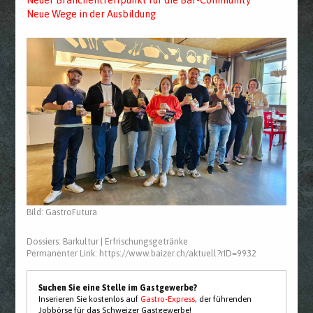
Neuer Branchentreffpunkt für die Bar-Community
Neue Wege in der Ausbildung
Bild: GastroFutura
Dossiers:
Barkultur
|
Erfrischungsgetränke
Permanenter Link:
https://www.baizer.ch/aktuell?rID=9932
Suchen Sie eine Stelle im Gastgewerbe?
Inserieren Sie kostenlos auf
Gastro-Express
, der führenden
Jobbörse für das Schweizer Gastgewerbe!