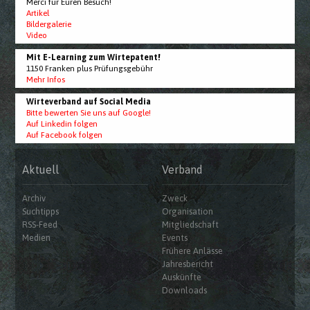
Merci für Euren Besuch!
Artikel
Bildergalerie
Video
Mit E-Learning zum Wirtepatent!
1150 Franken plus Prüfungsgebühr
Mehr Infos
Wirteverband auf Social Media
Bitte bewerten Sie uns auf Google!
Auf Linkedin folgen
Auf Facebook folgen
Aktuell
Verband
Archiv
Zweck
Suchtipps
Organisation
RSS-Feed
Mitgliedschaft
Medien
Events
Frühere Anlässe
Jahresbericht
Auskünfte
Downloads