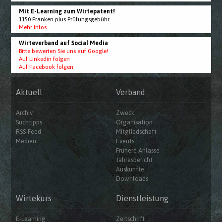
Mit E-Learning zum Wirtepatent!
1150 Franken plus Prüfungsgebühr
Mehr Infos
Wirteverband auf Social Media
Bitte bewerten Sie uns auf Google!
Auf Linkedin folgen
Auf Facebook folgen
Aktuell
Verband
Archiv
Zweck
Suchtipps
Organisation
RSS-Feed
Mitgliedschaft
Medien
Events
Frühere Anlässe
Jahresbericht
Auskünfte
Downloads
Wirtekurs
Dienstleistung
E-Learning
Zeitschrift