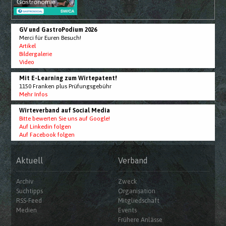
GV und GastroPodium 2026
Merci für Euren Besuch!
Artikel
Bildergalerie
Video
Mit E-Learning zum Wirtepatent!
1150 Franken plus Prüfungsgebühr
Mehr Infos
Wirteverband auf Social Media
Bitte bewerten Sie uns auf Google!
Auf Linkedin folgen
Auf Facebook folgen
Aktuell
Verband
Archiv
Zweck
Suchtipps
Organisation
RSS-Feed
Mitgliedschaft
Medien
Events
Frühere Anlässe