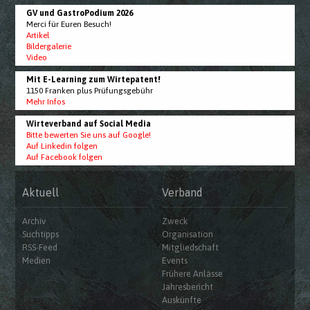
GV und GastroPodium 2026
Merci für Euren Besuch!
Artikel
Bildergalerie
Video
Mit E-Learning zum Wirtepatent!
1150 Franken plus Prüfungsgebühr
Mehr Infos
Wirteverband auf Social Media
Bitte bewerten Sie uns auf Google!
Auf Linkedin folgen
Auf Facebook folgen
Aktuell
Verband
Archiv
Zweck
Suchtipps
Organisation
RSS-Feed
Mitgliedschaft
Medien
Events
Frühere Anlässe
Jahresbericht
Auskünfte