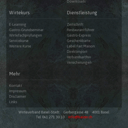
Downloads
Wirtekurs
Dienstleistung
E-Learning
Zeitschrift
Gastro-Grundseminar
Restaurantführer
Wirtefachprüfungen
Gastro-Express
Servicekurse
Geschenkkarte
Weitere Kurse
Label Fait Maison
Direktimport
Verbandsarchiv
Versicherungen
Mehr
Kontakt
Impressum
Disclaimer
Links
Wirteverband Basel-Stadt
Gerbergasse 48
4001 Basel
Tel 061 271 30 10
info@baizer.ch