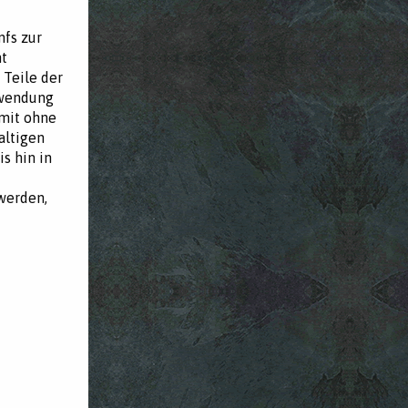
nfs zur
ht
 Teile der
rwendung
amit ohne
altigen
s hin in
werden,