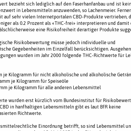
ert bezieht sich lediglich auf den Faserhanfanbau und ist kein
enzwert in Lebensmitteln anzuwenden, so Lachenmeier. Ferner
t auf sehr vielen Internetportalen CBD-Produkte vertrieben, 
niger als 0.2 Prozent als «THC-frei» interpretieren und dami
älschlicherweise eine Risikofreiheit derartiger Produkte sugg
gische Risikobewertung müsse jedoch individuelle und
ische Gegebenheiten im Einzelfall berücksichtigen. Ausgehe
egungen wurden im Jahr 2000 folgende THC-Richtwerte für Le
je Kilogramm für nicht alkoholische und alkoholische Geträ
amm je Kilogramm für Speiseöle
mm je Kilogramm für alle anderen Lebensmittel
rte wurden erst kürzlich vom Bundesinstitut für Risikobewert
r CBD in hanfhaltigen Lebensmitteln gibt es laut BfR keine
sierten Richtwerte.
smittelrechtliche Einordnung betrifft, so sind Lebensmittel u