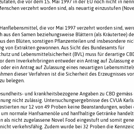
utaten, die vor dem 15. Mai 1997 in der EU noch nicht in ne
nschen verzehrt worden sind, als neuartig einzustufen (Nov
 Hanflebensmittel, die vor Mai 1997 verzehrt worden sind, we
ch aus den Samen beziehungsweise Blättern (als Kräutertee) de
aus den Blüten, sonstigen Pflanzenteilen und insbesondere nic
g von Extrakten gewonnen. Aus Sicht des Bundesamts für
hutz und Lebensmittelsicherheit (BVL) muss für derartige CB
or dem Inverkehrbringen entweder ein Antrag auf Zulassung e
 oder ein Antrag auf Zulassung eines neuartigen Lebensmittels
hmen dieser Verfahren ist die Sicherheit des Erzeugnisses v
 zu belegen.
gesundheits- und krankheitsbezogene Angaben zu CBD gemäss 
nung nicht zulässig. Untersuchungsergebnisse des CVUA Karls
testierten nur 12 von 49 Proben keine Beanstandungen, wobei e
h um normale Hanfsamenöle und hanfhaltige Getränke handelt
 als nicht zugelassene Novel Food eingestuft und somit gener
 nicht verkehrsfähig. Zudem wurde bei 32 Proben die Kennzei