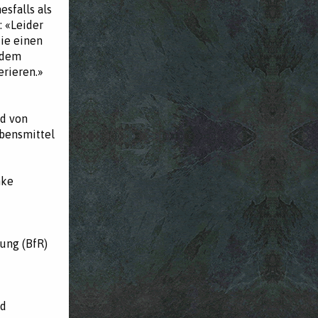
esfalls als
: «Leider
die einen
t dem
erieren.»
nd von
bensmittel
nke
ung (BfR)
nd