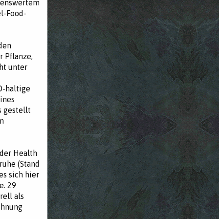
nnenswertem
el-Food-
rden
r Pflanze,
ht unter
D-haltige
ines
 gestellt
om
der Health
ruhe (Stand
s sich hier
e. 29
ell als
chnung