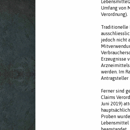
Lebensmittelz
Umfang von Me
Verordnung).
Traditionelle
ausschliessli
jedoch nicht 
Mitverwendun
Verbrauchersc
Erzeugnisse v
Arzneimittels
werden. Im Ra
Antragsteller
Ferner sind 
Claims Verord
Juni 2019) at
hauptsächlic
Proben wurden
Lebensmittel
beanstandet.