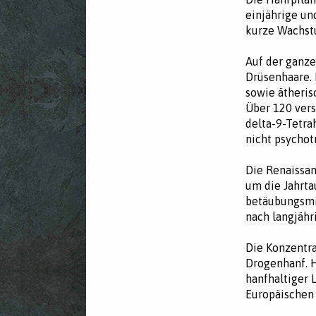
einjährige un
kurze Wachstu
Auf der ganze
Drüsenhaare. 
sowie ätheri
Über 120 vers
delta-9-Tetra
nicht psychot
Die Renaissa
um die Jahrt
betäubungsmit
nach langjähr
Die Konzentra
Drogenhanf. H
hanfhaltiger 
Europäischen 