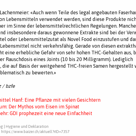
 Lachenmeier: «Auch wenn Teile des legal angebauten Faserha
on Lebensmitteln verwendet werden, sind diese Produkte nic
er im Sinne der lebensmittelrechtlichen Regelungen. Manche
und insbesondere daraus gewonnene Extrakte sind bei der Ve
tel oder Lebensmittelzutat als Novel Food einzustufen und d
 Lebensmittel nicht verkehrsfähig. Gerade von diesen extrakth
t eine erhebliche Gefahr von sehr hohen THC-Gehalten aus, bi
er Rauschdosis eines Joints (10 bis 20 Milligramm). Lediglich
 die auf Basis der weitgehend THC-freien Samen hergestellt 
oblematisch zu bewerten.»
 / bzfe
ttel Hanf: Eine Pflanze mit vielen Gesichtern
tum: Der Mythos vom Eisen im Spinat
ehr: GDI prophezeit eine neue Einfachheit
ng
|
Hygiene und Deklaration
:
https://www.baizer.ch/aktuell?rID=7357