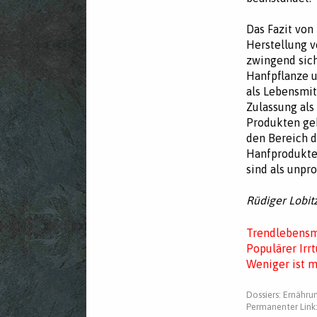
Das Fazit von
Herstellung v
zwingend sich
Hanfpflanze 
als Lebensmit
Zulassung als
Produkten geh
den Bereich d
Hanfprodukte,
sind als unpr
Rüdiger Lobitz
Trendlebensmi
Populärer Irr
Weniger ist m
Dossiers:
Ernähru
Permanenter Link