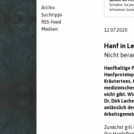
Schalten Sie je
Archiv
Schweizer Gast
Suchtipps
RSS-Feed
Medien
12.07.2020
Hanf in L
Nicht bera
Hanfhaltige 
Hanfproteinpu
Kräutertees,
medizinischer
nicht gibt. W
Dr. Dirk Lac
anlässlich de
Arbeitsgemein
Zunächst gilt
Die Hanfpflanz