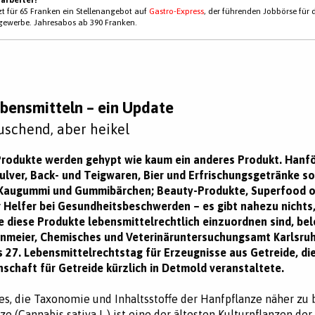
tzt für 65 Franken ein Stellenangebot auf
Gastro-Express
, der führenden Jobbörse für 
gewerbe. Jahresabos ab 390 Franken.
ebensmitteln – ein Update
uschend, aber heikel
Produkte werden gehypt wie kaum ein anderes Produkt. Hanfö
lver, Back- und Teigwaren, Bier und Erfrischungsgetränke s
 Kaugummi und Gummibärchen; Beauty-Produkte, Superfood 
 Helfer bei Gesundheitsbeschwerden – es gibt nahezu nichts
ie diese Produkte lebensmittelrechtlich einzuordnen sind, be
henmeier, Chemisches und Veterinäruntersuchungsamt Karlsru
s 27. Lebensmittelrechtstag für Erzeugnisse aus Getreide, die
schaft für Getreide kürzlich in Detmold veranstaltete.
 es, die Taxonomie und Inhaltsstoffe der Hanfpflanze näher zu 
e (Cannabis sativa L.) ist eine der ältesten Kulturpflanzen der