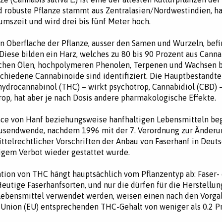
d robuste Pflanze stammt aus Zentralasien/Nordwestindien, ha
mszeit und wird drei bis fünf Meter hoch.
n Oberflache der Pflanze, ausser den Samen und Wurzeln, befi
Diese bilden ein Harz, welches zu 80 bis 90 Prozent aus Cann
schen Ölen, hochpolymeren Phenolen, Terpenen und Wachsen b
chiedene Cannabinoide sind identifiziert. Die Hauptbestandtei
hydrocannabinol (THC) – wirkt psychotrop, Cannabidiol (CBD) 
rop, hat aber je nach Dosis andere pharmakologische Effekte.
nce von Hanf beziehungsweise hanfhaltigen Lebensmitteln be
ausendwende, nachdem 1996 mit der 7. Verordnung zur Änderu
telrechtlicher Vorschriften der Anbau von Faserhanf in Deut
igem Verbot wieder gestattet wurde.
tion von THC hängt hauptsächlich vom Pflanzentyp ab: Faser-
eutige Faserhanfsorten, und nur die dürfen für die Herstellun
Lebensmittel verwendet werden, weisen einen nach den Vorga
Union (EU) entsprechenden THC-Gehalt von weniger als 0.2 Pr