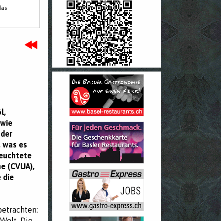
das
l,
owie
oder
, was es
leuchtete
he (CVUA),
 die
betrachten:
 Welt. Die