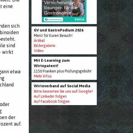
t eine
nden sich
GV und GastroPodium 2026
abinoiden
Merci für Euren Besuch!
esteht.
Artikel
le sind
Bildergalerie
Video
– wirkt
Mit E-Learning zum
Wirtepatent!
gann etwa
1150 Franken plus Prüfungsgebühr
Mehr Infos
ng
schland
Wirteverband auf Social Media
Bitte bewerten Sie uns auf Google!
Auf Linkedin folgen
Auf Facebook folgen
 oder
g
ben der
ozent auf.