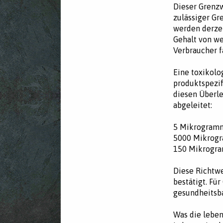
Dieser Grenzw
zulässiger Gr
werden derzei
Gehalt von we
Verbraucher f
Eine toxikolo
produktspezif
diesen Überl
abgeleitet:
5 Mikrogramm 
5000 Mikrogr
150 Mikrogra
Diese Richtwe
bestätigt. Fü
gesundheitsba
Was die leben