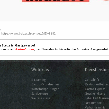
e
:
https://www.baizer.ch/aktuell?rID=8681
ne Stelle im Gastgewerbe?
kostenlos auf
Gastro-Express
, der führenden Jobbörse für das Schweizer Gastgewerbe!
Wirtekurs
Dienstleistun
E-Learning
Zeitschrift
Gastro-Grundseminar
Restaurantführer
Wirtefachprüfungen
Gastro-Express
Servicekurse
Geschenkkarte
Weitere Kurse
Label Fait Maison
Direktimport
Verbandsarchiv