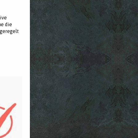
ive
he die
 geregelt