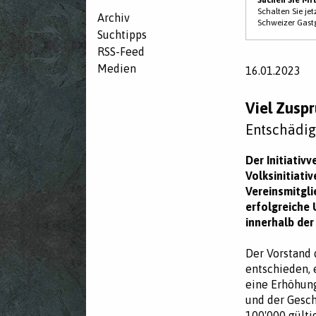
Schalten Sie je
Archiv
Schweizer Gast
Suchtipps
RSS-Feed
Medien
16.01.2023
Viel Zuspr
Entschädig
Der Initiativ
Volksinitiati
Vereinsmitgli
erfolgreiche
innerhalb der
Der Vorstand 
entschieden, 
eine Erhöhung
und der Gesch
100'000 gülti