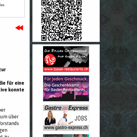
das
zur
ie für eine
tive konnte
ber
 um über
Vorstands
igen
ht zu