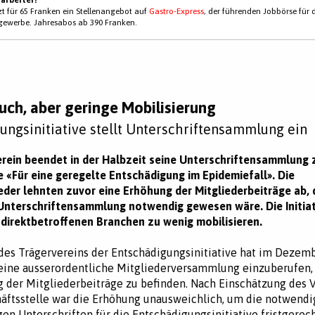
tzt für 65 Franken ein Stellenangebot auf
Gastro-Express
, der führenden Jobbörse für 
gewerbe. Jahresabos ab 390 Franken.
uch, aber geringe Mobilisierung
ungsinitiative stellt Unterschriftensammlung ein
verein beendet in der Halbzeit seine Unterschriftensammlung 
ve «Für eine geregelte Entschädigung im Epidemiefall». Die
eder lehnten zuvor eine Erhöhung der Mitgliederbeiträge ab, d
 Unterschriftensammlung notwendig gewesen wäre. Die Initia
 direktbetroffenen Branchen zu wenig mobilisieren.
des Trägervereins der Entschädigungsinitiative hat im Dezem
eine ausserordentliche Mitgliederversammlung einzuberufen,
 der Mitgliederbeiträge zu befinden. Nach Einschätzung des 
äftsstelle war die Erhöhung unausweichlich, um die notwend
gen Unterschriften für die Entschädigungsinitiative fristgerec