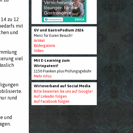
 14 zu 12
bedarfs mit
GV und GastroPodium 2026
chen und
Merci für Euren Besuch!
Artikel
Bildergalerie
Video
sammlung
kerung viel
Mit E-Learning zum
ässlich
Wirtepatent!
1150 Franken plus Prüfungsgebühr
Mehr Infos
ädigungen
Wirteverband auf Social Media
ilisierte.
Bitte bewerten Sie uns auf Google!
Auf Linkedin folgen
nur rund
Auf Facebook folgen
ve und
agen.