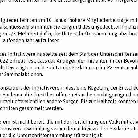
tglieder lehnten am 10. Januar höhere Mitgliederbeiträge mit
Anschliessend stimmten sie aufgrund des ungedeckten Finanz
gen 2/3-Mehrheit dafür, die Unterschriftensammlung abzubre
 laufenden Jahr aufzulösen.
des Initiativvereins stellte seit dem Start der Unterschriften
022 erfreut fest, dass das Anliegen der Initianten in der Bevöl
lt. Das zeigten nicht zuletzt die Reaktionen der Passanten anl
er Sammelaktionen.
konstatiert der Initiativverein, dass eine Regelung der Entsch
 Epidemie die direktbetroffenen Branchen nicht genügend mob
urzeit offensichtlich andere Sorgen. Bis zur Halbzeit konnten 
schriften gesammelt werden.
erein ist nicht bereit, die mit der Fortführung der Volksinitiati
ntensiveren Sammlung verbundenen finanziellen Risiken zu tr
t er die Unterschriftensammlung frühzeitig ab.