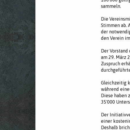
sammeln.
Die Vereinsmi
Stimmen ab. 
der notwendi
den Verein im
Der Vorstand 
am 29. März 2
Zuspruch erhä
durchgeführt
Gleichzeitig 
während einer
Diese haben z
35'000 Unter
Der Initiativv
einer kosteni
Deshalb brich