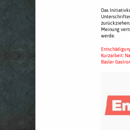
Das Initiativ
Unterschrifte
zurückziehen.
Meinung vertr
werde.
Entschädigung
Kurzarbeit: N
Basler Gastro