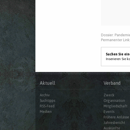
Dossier:
Pandemi
Permanenter Link
Suchen Sie ei
Inserieren Sie 
Aktuell
Verband
Archiv
Zweck
Suchtipps
Organisation
RSS-Feed
Mitgliedschaft
Medien
Events
Frühere Anlässe
Jahresbericht
Auskünfte