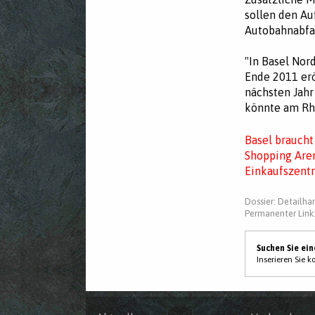
sollen den Au
Autobahnabfah
"In Basel Nor
Ende 2011 erö
nächsten Jahr
könnte am Rh
Basel braucht
Shopping Aren
Einkaufszentr
Dossier:
Detailha
Permanenter Link
Suchen Sie ei
Inserieren Sie 