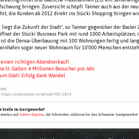
fschwung bringen. Zuversicht schöpft Tanner auch aus der ne
rt, die Kunden ab 2012 direkt ins Stücki Shopping bringen wir
d liegt die Zukunft der Stadt", so Tanner gegenüber der Basler 
ffnet der Stücki Business Park mit rund 1000 Arbeitsplätzen, 
 ist die Densa-Überbauung mit 100 Wohnungen fertig und lang
einhafen sogar neuer Wohnraum für 10'000 Menschen entsteh
 einen richtigen Abendverkauf!
a St. Gallen: 4 Millionen Besucher pro Jahr
um Glatt: Erfolg dank Wandel
ndel
:
https://www.baizer.ch/aktuell?rID=2824
ne Stelle im Gastgewerbe?
kostenlos auf
Gastro-Express
, der führenden Jobbörse für das Schweizer Gastgewerbe!