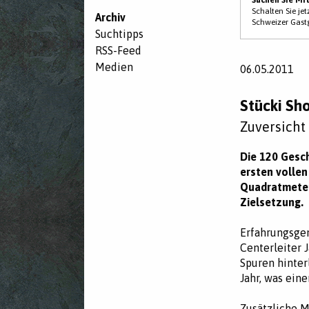
Schalten Sie je
Archiv
Schweizer Gast
Suchtipps
RSS-Feed
Medien
06.05.2011
Stücki Sh
Zuversicht
Die 120 Gesc
ersten vollen
Quadratmeter
Zielsetzung.
Erfahrungsgem
Centerleiter 
Spuren hinter
Jahr, was ein
Zusätzliche M