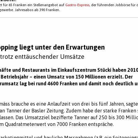
tzt für 65 Franken ein Stellenangebot auf
Gastro-Express
, der führenden Jobbörse für 
gewerbe. Jahresabos ab 390 Franken.
opping liegt unter den Erwartungen
 trotz enttäuschender Umsätze
häfte und Restaurants im Einkaufszentrum Stücki haben 2010
 Betriebsjahr – einen Umsatz von 150 Millionen erzielt. Der
umsatz lag bei rund 4600 Franken und damit noch deutlich u
äss brauche es eine Anlaufzeit von drei bis fünf Jahren, sagte
Jan Tanner der Basler Zeitung. Zudem habe der starke Franken 
lassen. Das Umsatzziel bezifferte Tanner auf 250 bis 300 Milli
em Quadratmeterwert von 7000 Franken entspräche.
arketingmittel und bauliche Massnahmen (z.B. ein Seiteneing