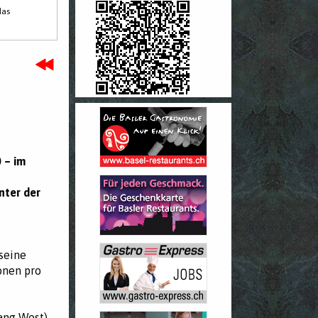
das
 – im
nter der
seine
onen pro
ang West)