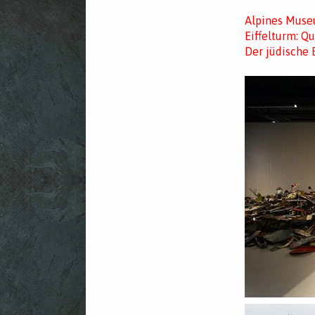
Alpines Muse
Eiffelturm: Q
Der jüdische