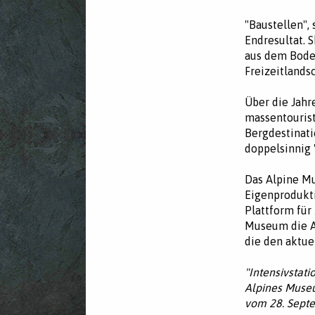
"Baustellen", 
Endresultat. 
aus dem Boden
Freizeitlands
Über die Jahr
massentourist
Bergdestinati
doppelsinnig 
Das Alpine Mu
Eigenprodukti
Plattform für
Museum die A
die den aktue
"Intensivstat
Alpines Muse
vom 28. Septe