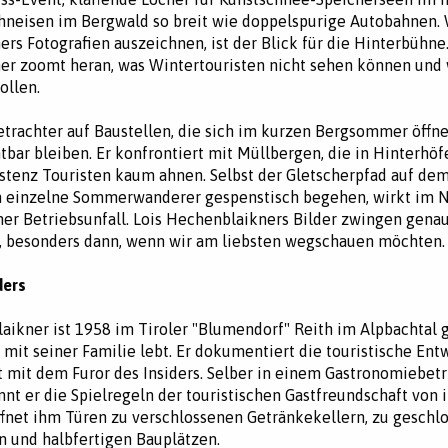
chneisen im Bergwald so breit wie doppelspurige Autobahnen. 
rs Fotografien auszeichnen, ist der Blick für die Hinterbühne.
er zoomt heran, was Wintertouristen nicht sehen können und
ollen.
Betrachter auf Baustellen, die sich im kurzen Bergsommer öffn
tbar bleiben. Er konfrontiert mit Müllbergen, die in Hinterhöf
stenz Touristen kaum ahnen. Selbst der Gletscherpfad auf dem
en einzelne Sommerwanderer gespenstisch begehen, wirkt im 
cher Betriebsunfall. Lois Hechenblaikners Bilder zwingen gena
, besonders dann, wenn wir am liebsten wegschauen möchten.
ders
aikner ist 1958 im Tiroler "Blumendorf" Reith im Alpbachtal 
 mit seiner Familie lebt. Er dokumentiert die touristische Ent
 mit dem Furor des Insiders. Selber in einem Gastronomiebetr
nt er die Spielregeln der touristischen Gastfreundschaft von i
ffnet ihm Türen zu verschlossenen Getränkekellern, zu geschl
n und halbfertigen Bauplätzen.