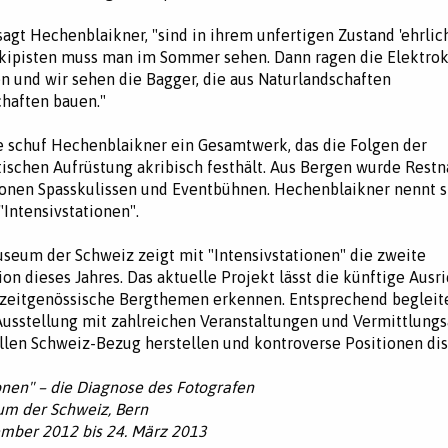
sagt Hechenblaikner, "sind in ihrem unfertigen Zustand 'ehrlich
Skipisten muss man im Sommer sehen. Dann ragen die Elektro
 und wir sehen die Bagger, die aus Naturlandschaften
chaften bauen."
e schuf Hechenblaikner ein Gesamtwerk, das die Folgen der
ischen Aufrüstung akribisch festhält. Aus Bergen wurde Restna
onen Spasskulissen und Eventbühnen. Hechenblaikner nennt s
"Intensivstationen".
seum der Schweiz zeigt mit "Intensivstationen" die zweite
on dieses Jahres. Das aktuelle Projekt lässt die künftige Ausri
 zeitgenössische Bergthemen erkennen. Entsprechend begleit
usstellung mit zahlreichen Veranstaltungen und Vermittlung
llen Schweiz-Bezug herstellen und kontroverse Positionen dis
ionen" – die Diagnose des Fotografen
um der Schweiz, Bern
mber 2012 bis 24. März 2013