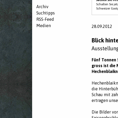
Schalten Sie je
Archiv
Schweizer Gast
Suchtipps
RSS-Feed
Medien
28.09.2012
Blick hint
Ausstellun
Fünf Tonnen S
gross ist die
Hechenblaikne
Hechenblaikne
die Hinterbüh
Schau mit zah
ertragen unse
Die Bilder vo
Saisonabschlu