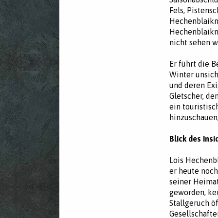
Fels, Pistens
Hechenblaikne
Hechenblaikn
nicht sehen w
Er führt die 
Winter unsich
und deren Exi
Gletscher, d
ein touristis
hinzuschauen
Blick des Insi
Lois Hechenbl
er heute noch
seiner Heimat
geworden, ken
Stallgeruch ö
Gesellschafte