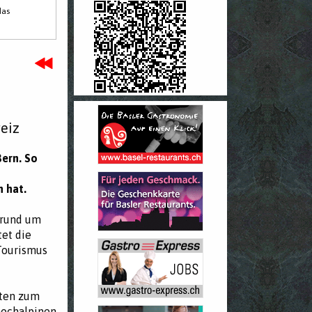
das
eiz
Bern. So
 hat.
 rund um
et die
 Tourismus
sten zum
hochalpinen