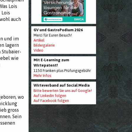
Was Lois
 Lois
 wohl auch
GV und GastroPodium 2026
Merci für Euren Besuch!
en und im
Artikel
en lagern
Bildergalerie
Video
 Stubaier-
Nebel wie
Mit E-Learning zum
u
Wirtepatent!
1150 Franken plus Prüfungsgebühr
Mehr Infos
Wirteverband auf Social Media
Bitte bewerten Sie uns auf Google!
Auf Linkedin folgen
geboren, wo
Auf Facebook folgen
wicklung
ieb gross
nnen. Sein
ossenen