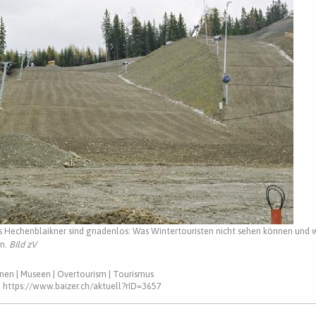
is Hechenblaikner sind gnadenlos: Was Wintertouristen nicht sehen können und
en.
Bild zV
nen
|
Museen
|
Overtourism
|
Tourismus
:
https://www.baizer.ch/aktuell?rID=3657