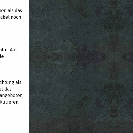
er' als das
kabel noch
tur. Aus
ie
chtung als
et das
sangeboten,
kutieren.