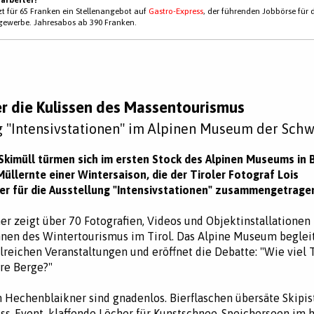
tzt für 65 Franken ein Stellenangebot auf
Gastro-Express
, der führenden Jobbörse für 
gewerbe. Jahresabos ab 390 Franken.
er die Kulissen des Massentourismus
g "Intensivstationen" im Alpinen Museum der Schw
kimüll türmen sich im ersten Stock des Alpinen Museums in 
 Müllernte einer Wintersaison, die der Tiroler Fotograf Lois
r für die Ausstellung "Intensivstationen" zusammengetragen
r zeigt über 70 Fotografien, Videos und Objektinstallationen
nen des Wintertourismus im Tirol. Das Alpine Museum begleit
lreichen Veranstaltungen und eröffnet die Debatte: "Wie viel
re Berge?"
n Hechenblaikner sind gnadenlos. Bierflaschen übersäte Skipi
ss-Event, klaffende Löcher für Kunstschnee-Speicherseen im 