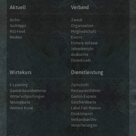
Aktuell
Verband
Archiv
Zweck
Suchtipps
Organisation
RSS-Feed
Mitgliedschaft
Medien
Events
Frühere Anlässe
Jahresbericht
Auskünfte
Downloads
Wirtekurs
Dienstleistung
E-Learning
Zeitschrift
Gastro-Grundseminar
Restaurantführer
Wirtefachprüfungen
Gastro-Express
Servicekurse
Geschenkkarte
Weitere Kurse
Label Fait Maison
Direktimport
Verbandsarchiv
Versicherungen