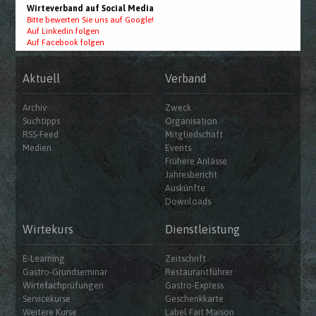
Wirteverband auf Social Media
Bitte bewerten Sie uns auf Google!
Auf Linkedin folgen
Auf Facebook folgen
Aktuell
Verband
Archiv
Zweck
Suchtipps
Organisation
RSS-Feed
Mitgliedschaft
Medien
Events
Frühere Anlässe
Jahresbericht
Auskünfte
Downloads
Wirtekurs
Dienstleistung
E-Learning
Zeitschrift
Gastro-Grundseminar
Restaurantführer
Wirtefachprüfungen
Gastro-Express
Servicekurse
Geschenkkarte
Weitere Kurse
Label Fait Maison