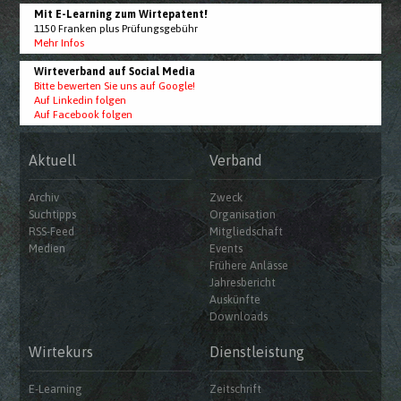
Mit E-Learning zum Wirtepatent!
1150 Franken plus Prüfungsgebühr
Mehr Infos
Wirteverband auf Social Media
Bitte bewerten Sie uns auf Google!
Auf Linkedin folgen
Auf Facebook folgen
Aktuell
Verband
Archiv
Zweck
Suchtipps
Organisation
RSS-Feed
Mitgliedschaft
Medien
Events
Frühere Anlässe
Jahresbericht
Auskünfte
Downloads
Wirtekurs
Dienstleistung
E-Learning
Zeitschrift