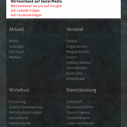
Wirteverband auf Social Media
Bitte bewerten Sie uns auf Google!
Auf Linkedin folgen
Auf Facebook folgen
Aktuell
Verband
Archiv
Zweck
Suchtipps
Organisation
RSS-Feed
Mitgliedschaft
Medien
Events
Frühere Anlässe
Jahresbericht
Auskünfte
Downloads
Wirtekurs
Dienstleistung
E-Learning
Zeitschrift
Gastro-Grundseminar
Restaurantführer
Wirtefachprüfungen
Gastro-Express
Servicekurse
Geschenkkarte
Weitere Kurse
Label Fait Maison