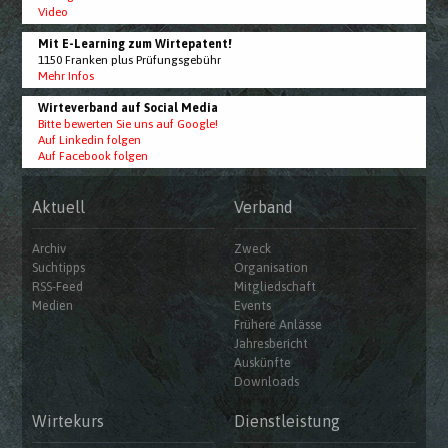
Video
Mit E-Learning zum Wirtepatent!
1150 Franken plus Prüfungsgebühr
Mehr Infos
Wirteverband auf Social Media
Bitte bewerten Sie uns auf Google!
Auf Linkedin folgen
Auf Facebook folgen
Aktuell
Verband
Archiv
Zweck
Suchtipps
Organisation
RSS-Feed
Mitgliedschaft
Medien
Events
Frühere Anlässe
Jahresbericht
Auskünfte
Downloads
Wirtekurs
Dienstleistung