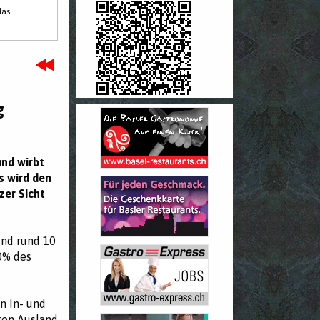
das
g
und wirbt
s wird den
zer Sicht
und rund 10
0% des
n In- und
ten Ausland