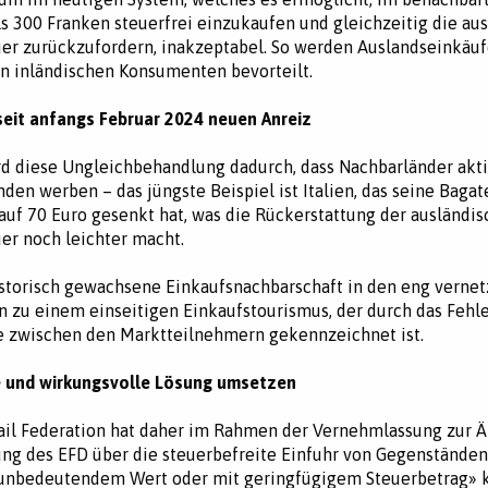
ls 300 Franken steuerfrei einzukaufen und gleichzeitig die au
r zurückzufordern, inakzeptabel. So werden Auslandseinkäuf
n inländischen Konsumenten bevorteilt.
 seit anfangs Februar 2024 neuen Anreiz
rd diese Ungleichbehandlung dadurch, dass Nachbarländer akt
den werben – das jüngste Beispiel ist Italien, das seine Bagat
auf 70 Euro gesenkt hat, was die Rückerstattung der ausländi
r noch leichter macht.
istorisch gewachsene Einkaufsnachbarschaft in den eng vernet
 zu einem einseitigen Einkaufstourismus, der durch das Fehle
e zwischen den Marktteilnehmern gekennzeichnet ist.
 und wirkungsvolle Lösung umsetzen
ail Federation hat daher im Rahmen der Vernehmlassung zur 
ng des EFD über die steuerbefreite Einfuhr von Gegenständen
unbedeutendem Wert oder mit geringfügigem Steuerbetrag» k