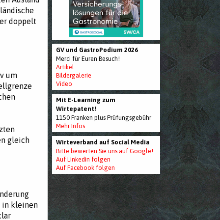
sländische
er doppelt
GV und GastroPodium 2026
Merci für Euren Besuch!
Artikel
iv um
Bildergalerie
Video
ellgrenze
schen
Mit E-Learning zum
Wirtepatent!
1150 Franken plus Prüfungsgebühr
Mehr Infos
zten
n gleich
Wirteverband auf Social Media
Bitte bewerten Sie uns auf Google!
Auf Linkedin folgen
Auf Facebook folgen
Änderung
 in kleinen
lar