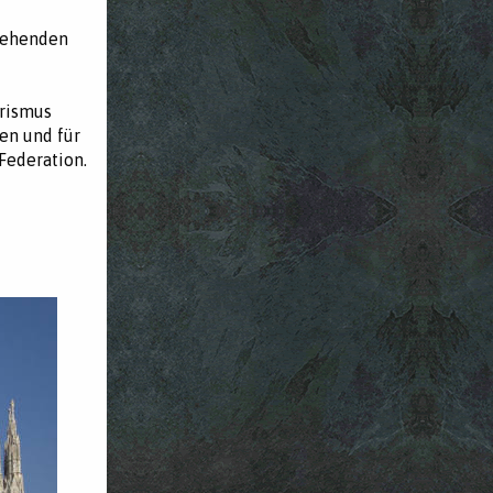
stehenden
urismus
en und für
Federation.