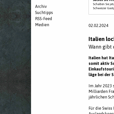
Schalten Sie je
Archiv
Schweizer Gast
Suchtipps
RSS-Feed
Medien
02.02.2024
Italien l
Wann gibt 
Italien hat I
somit aktiv 
Einkaufstouri
läge bei der 
Im Jahr 2023 
Milliarden Fr
jährlichen Sc
Für die Swiss
Auslandskons