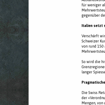
für weniger a
Mehrwertsteue
gegenüber de
Italien setzt
Verschärft wi
Schweizer Kun
von rund 150 
Mehrwertsteue
So wird die h
Grenzregionen
langer Spiess
Pragmatische
Die Swiss Ret
der «Verordnu
Mengen, von 