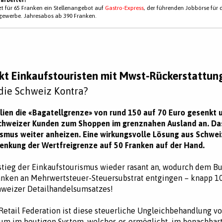
tzt für 65 Franken ein Stellenangebot auf
Gastro-Express
, der führenden Jobbörse für 
gewerbe. Jahresabos ab 390 Franken.
ockt Einkaufstouristen mit Mwst-Rückerstattun
die Schweiz Kontra?
talien die «Bagatellgrenze» von rund 150 auf 70 Euro gesenkt 
Schweizer Kunden zum Shoppen im grenznahen Ausland an. Da
smus weiter anheizen. Eine wirkungsvolle Lösung aus Schwei
Senkung der Wertfreigrenze auf 50 Franken auf der Hand.
stieg der Einkaufstourismus wieder rasant an, wodurch dem B
anken an Mehrwertsteuer-Steuersubstrat entgingen – knapp 1
hweizer Detailhandelsumsatzes!
 Retail Federation ist diese steuerliche Ungleichbehandlung vo
um im heutigen System, welches es ermöglicht, im benachbar