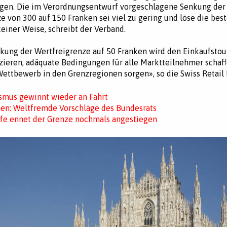
ogen. Die im Verordnungsentwurf vorgeschlagene Senkung der
e von 300 auf 150 Franken sei viel zu gering und löse die be
einer Weise, schreibt der Verband.
kung der Wertfreigrenze auf 50 Franken wird den Einkaufsto
ieren, adäquate Bedingungen für alle Marktteilnehmer schaff
Wettbewerb in den Grenzregionen sorgen», so die Swiss Retail 
smus gewinnt wieder an Fahrt
en: Weltfremde Vorschläge des Bundesrats
ufe ennet der Grenze nochmals angestiegen