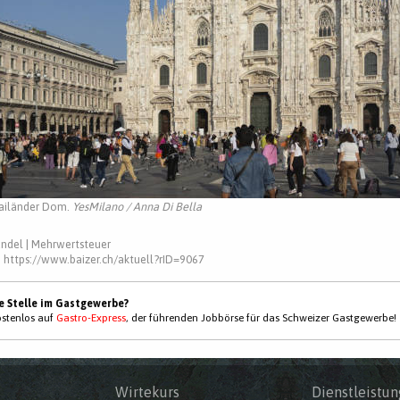
ailänder Dom.
YesMilano / Anna Di Bella
andel
|
Mehrwertsteuer
:
https://www.baizer.ch/aktuell?rID=9067
ne Stelle im Gastgewerbe?
kostenlos auf
Gastro-Express
, der führenden Jobbörse für das Schweizer Gastgewerbe!
Wirtekurs
Dienstleistun