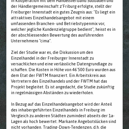
in Kooperation mit dem Handelsverband Südbaden und
der Händlergemeinschaft z’Friburg erfolgte, stellt der
Freiburger Innenstadt ein gutes Zeugnis aus: "Es liegt ein
attraktives Einzelhandelsangebot mit einem
umfassenden Branchen- und Betriebstypenmix vor,
welcher jegliche Kundenzielgruppe bedient", heisst es in
der abschliessenden Bewertung des ausführenden
Unternehmens "cima".
Ziel der Studie war es, die Diskussion um den
Einzelhandel in der Freiburger Innenstadt zu
versachlichen und eine verlässliche Datengrundlage zu
schaffen. Die Kosten in Höhe von 46'500 Euro wurden aus
dem Etat der FWTM finanziert. Ein Arbeitskreis aus
Vertretern des Einzelhandels und der FWTM hat das
Projekt begleitet. Es ist angedacht, die Studie zukünftig
in regelmässigen Abständen zu wiederholen.
In Bezug auf das Einzelhandelsangebot wird der Anteil
des inhabergeführten Einzelhandels in Freiburg im
Vergleich zu anderen Städten zumindest abseits der 1a-
Lagen als hoch bewertet. Markante Angebotslücken sind
nicht vorhanden. Trading-Down-Tendenzen, d.h. die