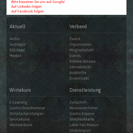
Bitte bewerten Sie uns auf Google!
Auf Linkedin folgen
Auf Facebook folgen
Aktuell
Verband
Archiv
Zweck
Suchtipps
Organisation
RSS-Feed
Mitgliedschaft
Medien
Events
Frühere Anlässe
Jahresbericht
Auskünfte
Downloads
Wirtekurs
Dienstleistung
E-Learning
Zeitschrift
Gastro-Grundseminar
Restaurantführer
Wirtefachprüfungen
Gastro-Express
Servicekurse
Geschenkkarte
Weitere Kurse
Label Fait Maison
Direktimport