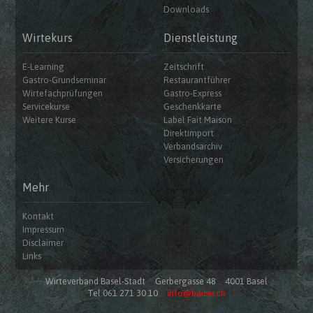
Downloads
Wirtekurs
Dienstleistung
E-Learning
Zeitschrift
Gastro-Grundseminar
Restaurantführer
Wirtefachprüfungen
Gastro-Express
Servicekurse
Geschenkkarte
Weitere Kurse
Label Fait Maison
Direktimport
Verbandsarchiv
Versicherungen
Mehr
Kontakt
Impressum
Disclaimer
Links
Wirteverband Basel-Stadt
Gerbergasse 48
4001 Basel
Tel 061 271 30 10
info@baizer.ch