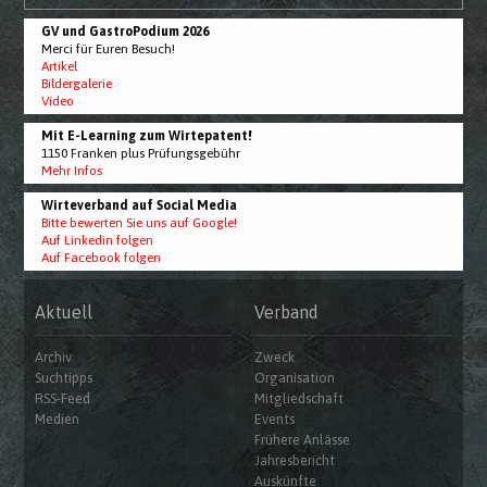
GV und GastroPodium 2026
Merci für Euren Besuch!
Artikel
Bildergalerie
Video
Mit E-Learning zum Wirtepatent!
1150 Franken plus Prüfungsgebühr
Mehr Infos
Wirteverband auf Social Media
Bitte bewerten Sie uns auf Google!
Auf Linkedin folgen
Auf Facebook folgen
Aktuell
Verband
Archiv
Zweck
Suchtipps
Organisation
RSS-Feed
Mitgliedschaft
Medien
Events
Frühere Anlässe
Jahresbericht
Auskünfte