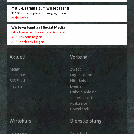
Mit E-Learning zum Wirtepatent!
1150 Franken plus Prüfungsgebühr
Mehr Infos
Wirteverband auf Social Media
Bitte bewerten Sie uns auf Google!
Auf Linkedin folgen
Auf Facebook folgen
Aktuell
Verband
Archiv
Zweck
Suchtipps
Organisation
RSS-Feed
Mitgliedschaft
Medien
Events
Frühere Anlässe
Jahresbericht
Auskünfte
Downloads
Wirtekurs
Dienstleistung
E-Learning
Zeitschrift