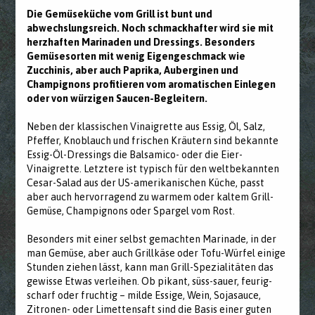
Die Gemüseküche vom Grill ist bunt und
abwechslungsreich. Noch schmackhafter wird sie mit
herzhaften Marinaden und Dressings. Besonders
Gemüsesorten mit wenig Eigengeschmack wie
Zucchinis, aber auch Paprika, Auberginen und
Champignons profitieren vom aromatischen Einlegen
oder von würzigen Saucen-Begleitern.
Neben der klassischen Vinaigrette aus Essig, Öl, Salz,
Pfeffer, Knoblauch und frischen Kräutern sind bekannte
Essig-Öl-Dressings die Balsamico- oder die Eier-
Vinaigrette. Letztere ist typisch für den weltbekannten
Cesar-Salad aus der US-amerikanischen Küche, passt
aber auch hervorragend zu warmem oder kaltem Grill-
Gemüse, Champignons oder Spargel vom Rost.
Besonders mit einer selbst gemachten Marinade, in der
man Gemüse, aber auch Grillkäse oder Tofu-Würfel einige
Stunden ziehen lässt, kann man Grill-Spezialitäten das
gewisse Etwas verleihen. Ob pikant, süss-sauer, feurig-
scharf oder fruchtig – milde Essige, Wein, Sojasauce,
Zitronen- oder Limettensaft sind die Basis einer guten