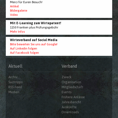
Merci für Euren Besuch!
Artikel
Bildergalerie
Video
Mit E-Learning zum Wirtepatent!
1150 Franken plus Prüfungsgebühr
Mehr Infos
Wirteverband auf Social Media
Bitte bewerten Sie uns auf Google!
Auf Linkedin folgen
Auf Facebook folgen
Aktuell
Verband
Archiv
Zweck
Suchtipps
Organisation
RSS-Feed
Mitgliedschaft
Medien
Events
Frühere Anlässe
Jahresbericht
Auskünfte
Downloads