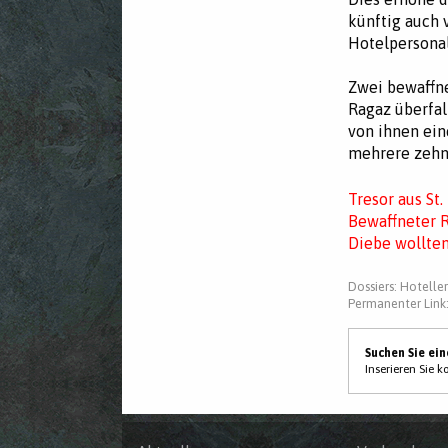
künftig auch 
Hotelpersonal
Zwei bewaffne
Ragaz überfal
von ihnen ein
mehrere zehn
Tresor aus St
Bewaffneter R
Diebe wollten
Dossiers:
Hoteller
Permanenter Link
Suchen Sie ei
Inserieren Sie 