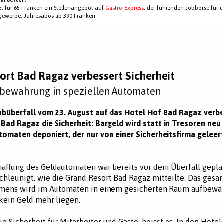
tzt für 65 Franken ein Stellenangebot auf
Gastro-Express
, der führenden Jobbörse für 
gewerbe. Jahresabos ab 390 Franken.
ort Bad Ragaz verbessert Sicherheit
bewahrung in speziellen Automaten
büberfall vom 23. August auf das Hotel Hof Bad Ragaz verbe
Bad Ragaz die Sicherheit: Bargeld wird statt in Tresoren neu
tomaten deponiert, der nur von einer Sicherheitsfirma gelee
affung des Geldautomaten war bereits vor dem Überfall gepla
schleunigt, wie die Grand Resort Bad Ragaz mitteilte. Das ges
mens wird im Automaten in einem gesicherten Raum aufbewah
 kein Geld mehr liegen.
e Sicherheit für Mitarbeiter und Gäste, heisst es. In den Hotel