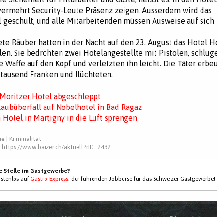
vermehrt Security-Leute Präsenz zeigen. Ausserdem wird das
 geschult, und alle Mitarbeitenden müssen Ausweise auf sich 
te Räuber hatten in der Nacht auf den 23. August das Hotel H
len. Sie bedrohten zwei Hotelangestellte mit Pistolen, schlu
e Waffe auf den Kopf und verletzten ihn leicht. Die Täter erbe
tausend Franken und flüchteten.
. Moritzer Hotel abgeschleppt
aubüberfall auf Nobelhotel in Bad Ragaz
 Hotel in Martigny in die Luft sprengen
ie
|
Kriminalität
:
https://www.baizer.ch/aktuell?rID=2432
ne Stelle im Gastgewerbe?
kostenlos auf
Gastro-Express
, der führenden Jobbörse für das Schweizer Gastgewerbe!