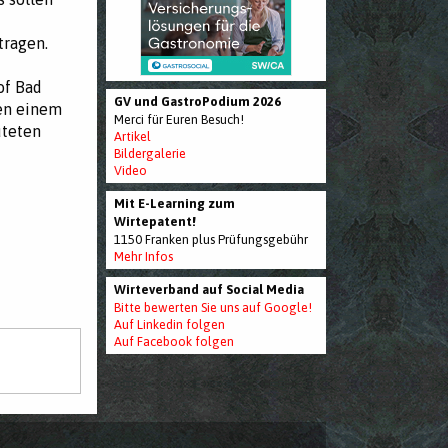
tragen.
of Bad
GV und GastroPodium 2026
gen einem
Merci für Euren Besuch!
uteten
Artikel
Bildergalerie
Video
Mit E-Learning zum
Wirtepatent!
1150 Franken plus Prüfungsgebühr
Mehr Infos
Wirteverband auf Social Media
Bitte bewerten Sie uns auf Google!
Auf Linkedin folgen
Auf Facebook folgen