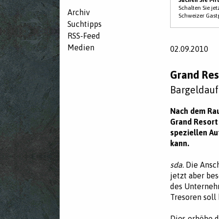
Schalten Sie je
Archiv
Schweizer Gast
Suchtipps
RSS-Feed
Medien
02.09.2010
Grand Res
Bargeldauf
Nach dem Rau
Grand Resort 
speziellen Au
kann.
sda.
Die Ansch
jetzt aber be
des Unterneh
Tresoren soll
Dies erhöhe di