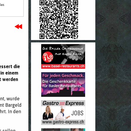
das
ssert die
 in einem
rt werden
nt, wurde
amt Bargeld
rt. In den
s sollen