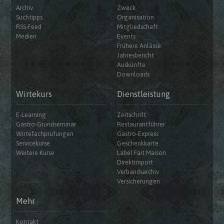
Archiv
Zweck
Suchtipps
Organisation
RSS-Feed
Mitgliedschaft
Medien
Events
Frühere Anlässe
Jahresbericht
Auskünfte
Downloads
Wirtekurs
Dienstleistung
E-Learning
Zeitschrift
Gastro-Grundseminar
Restaurantführer
Wirtefachprüfungen
Gastro-Express
Servicekurse
Geschenkkarte
Weitere Kurse
Label Fait Maison
Direktimport
Verbandsarchiv
Versicherungen
Mehr
Kontakt