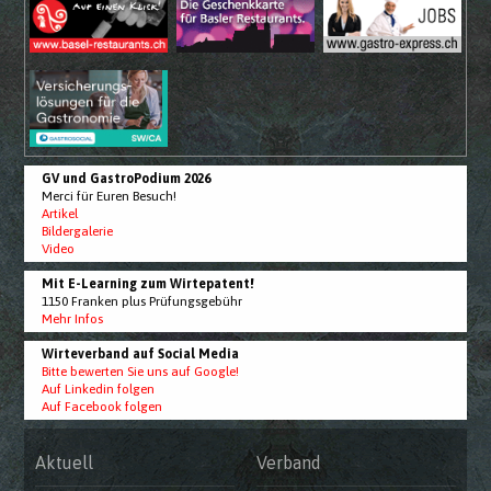
GV und GastroPodium 2026
Merci für Euren Besuch!
Artikel
Bildergalerie
Video
Mit E-Learning zum Wirtepatent!
1150 Franken plus Prüfungsgebühr
Mehr Infos
Wirteverband auf Social Media
Bitte bewerten Sie uns auf Google!
Auf Linkedin folgen
Auf Facebook folgen
Aktuell
Verband