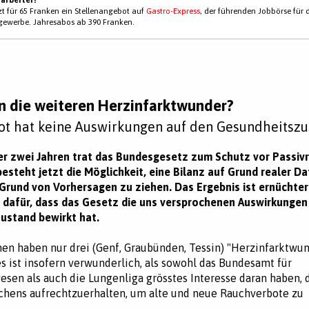
tzt für 65 Franken ein Stellenangebot auf
Gastro-Express
, der führenden Jobbörse für 
gewerbe. Jahresabos ab 390 Franken.
n die weiteren Herzinfarktwunder?
t hat keine Auswirkungen auf den Gesundheitszu
er zwei Jahren trat das Bundesgesetz zum Schutz vor Passiv
besteht jetzt die Möglichkeit, eine Bilanz auf Grund realer D
 Grund von Vorhersagen zu ziehen. Das Ergebnis ist ernüchter
n dafür, dass das Gesetz die uns versprochenen Auswirkungen
ustand bewirkt hat.
en haben nur drei (Genf, Graubünden, Tessin) "Herzinfarktwu
s ist insofern verwunderlich, als sowohl das Bundesamt für
sen als auch die Lungenliga grösstes Interesse daran haben,
chens aufrechtzuerhalten, um alte und neue Rauchverbote zu