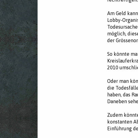
Am Geld kann 
Lobby-Organis
Todesursachen
möglich, dies
der Grösseno
So könnte man
Kreislauferk
2010 umschli
Oder man könn
die Todesfäl
haben, das Ra
Daneben sehen
Zudem könnte 
konstanten Ab
Einführung d