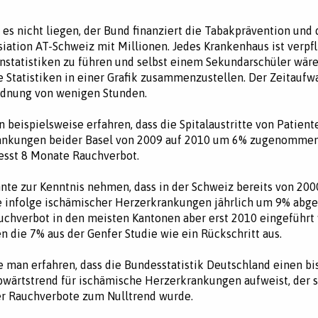
es nicht liegen, der Bund finanziert die Tabakprävention und 
iation AT-Schweiz mit Millionen. Jedes Krankenhaus ist verpfl
statistiken zu führen und selbst einem Sekundarschüler wäre
e Statistiken in einer Grafik zusammenzustellen. Der Zeitaufwa
rdnung von wenigen Stunden.
 beispielsweise erfahren, dass die Spitalaustritte von Patient
rankungen beider Basel von 2009 auf 2010 um 6% zugenommen
esst 8 Monate Rauchverbot.
te zur Kenntnis nehmen, dass in der Schweiz bereits von 200
le infolge ischämischer Herzerkrankungen jährlich um 9% a
uchverbot in den meisten Kantonen aber erst 2010 eingeführt
 die 7% aus der Genfer Studie wie ein Rückschritt aus.
man erfahren, dass die Bundesstatistik Deutschland einen bis
wärtstrend für ischämische Herzerkrankungen aufweist, der s
er Rauchverbote zum Nulltrend wurde.