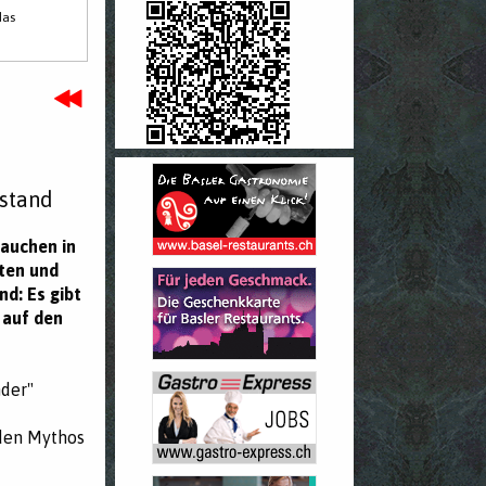
das
stand
rauchen in
aten und
nd: Es gibt
 auf den
nder"
 den Mythos