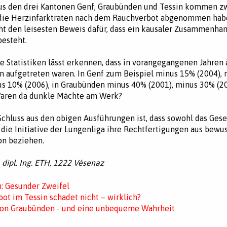
aus den drei Kantonen Genf, Graubünden und Tessin kommen z
 die Herzinfarktraten nach dem Rauchverbot abgenommen habe
ht den leisesten Beweis dafür, dass ein kausaler Zusammenh
esteht.
die Statistiken lässt erkennen, dass in vorangegangenen Jahren
 aufgetreten waren. In Genf zum Beispiel minus 15% (2004),
us 10% (2006), in Graubünden minus 40% (2001), minus 30% (2
Waren da dunkle Mächte am Werk?
Schluss aus den obigen Ausführungen ist, dass sowohl das Gese
 die Initiative der Lungenliga ihre Rechtfertigungen aus bewu
on beziehen.
 dipl. Ing. ETH, 1222 Vésenaz
: Gesunder Zweifel
ot im Tessin schadet nicht – wirklich?
on Graubünden - und eine unbequeme Wahrheit