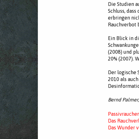
Die Studien 
Schluss, dass
erbringen nic
Rauchverbot b
Ein Blick in 
Schwankungen
(2008) und pl
20% (2007). 
Der logische 
2010 als auch
Desinformati
Bernd Palmer,
Passivrauchen
Das Rauchverb
Das Wunder v