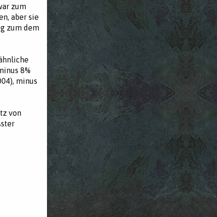
war zum
n, aber sie
ang zum dem
 ähnliche
 minus 8%
004), minus
tz von
sster