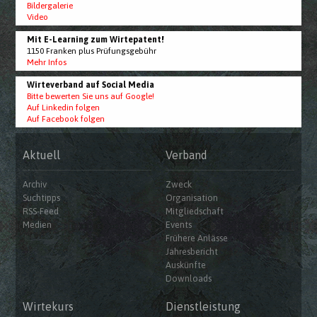
Bildergalerie
Video
Mit E-Learning zum Wirtepatent!
1150 Franken plus Prüfungsgebühr
Mehr Infos
Wirteverband auf Social Media
Bitte bewerten Sie uns auf Google!
Auf Linkedin folgen
Auf Facebook folgen
Aktuell
Verband
Archiv
Zweck
Suchtipps
Organisation
RSS-Feed
Mitgliedschaft
Medien
Events
Frühere Anlässe
Jahresbericht
Auskünfte
Downloads
Wirtekurs
Dienstleistung