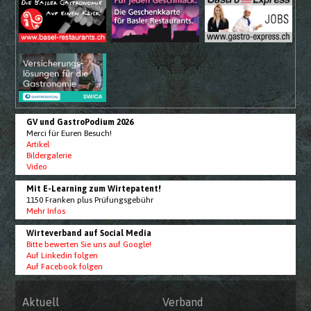
GV und GastroPodium 2026
Merci für Euren Besuch!
Artikel
Bildergalerie
Video
Mit E-Learning zum Wirtepatent!
1150 Franken plus Prüfungsgebühr
Mehr Infos
Wirteverband auf Social Media
Bitte bewerten Sie uns auf Google!
Auf Linkedin folgen
Auf Facebook folgen
Aktuell
Verband