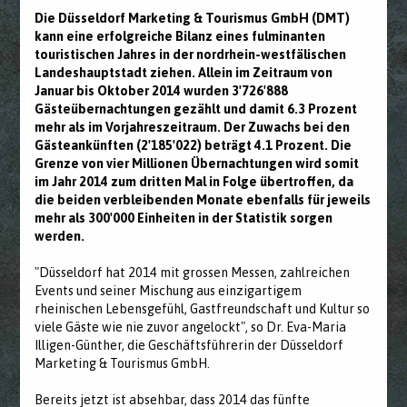
Die Düsseldorf Marketing & Tourismus GmbH (DMT)
kann eine erfolgreiche Bilanz eines fulminanten
touristischen Jahres in der nordrhein-westfälischen
Landeshauptstadt ziehen. Allein im Zeitraum von
Januar bis Oktober 2014 wurden 3'726'888
Gästeübernachtungen gezählt und damit 6.3 Prozent
mehr als im Vorjahreszeitraum. Der Zuwachs bei den
Gästeankünften (2'185'022) beträgt 4.1 Prozent. Die
Grenze von vier Millionen Übernachtungen wird somit
im Jahr 2014 zum dritten Mal in Folge übertroffen, da
die beiden verbleibenden Monate ebenfalls für jeweils
mehr als 300'000 Einheiten in der Statistik sorgen
werden.
"Düsseldorf hat 2014 mit grossen Messen, zahlreichen
Events und seiner Mischung aus einzigartigem
rheinischen Lebensgefühl, Gastfreundschaft und Kultur so
viele Gäste wie nie zuvor angelockt", so Dr. Eva-Maria
Illigen-Günther, die Geschäftsführerin der Düsseldorf
Marketing & Tourismus GmbH.
Bereits jetzt ist absehbar, dass 2014 das fünfte