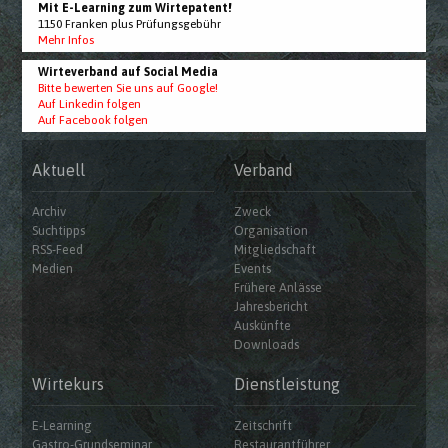
Mit E-Learning zum Wirtepatent!
1150 Franken plus Prüfungsgebühr
Mehr Infos
Wirteverband auf Social Media
Bitte bewerten Sie uns auf Google!
Auf Linkedin folgen
Auf Facebook folgen
Aktuell
Verband
Archiv
Zweck
Suchtipps
Organisation
RSS-Feed
Mitgliedschaft
Medien
Events
Frühere Anlässe
Jahresbericht
Auskünfte
Downloads
Wirtekurs
Dienstleistung
E-Learning
Zeitschrift
Gastro-Grundseminar
Restaurantführer