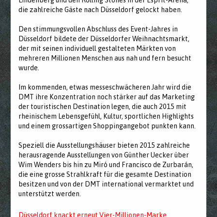
Lindenberg und den Rolling Stones in der Esprit-Arena,
die zahlreiche Gäste nach Düsseldorf gelockt haben.
Den stimmungsvollen Abschluss des Event-Jahres in
Düsseldorf bildete der Düsseldorfer Weihnachtsmarkt,
der mit seinen individuell gestalteten Märkten von
mehreren Millionen Menschen aus nah und fern besucht
wurde.
Im kommenden, etwas messeschwächeren Jahr wird die
DMT ihre Konzentration noch stärker auf das Marketing
der touristischen Destination legen, die auch 2015 mit
rheinischem Lebensgefühl, Kultur, sportlichen Highlights
und einem grossartigen Shoppingangebot punkten kann.
Speziell die Ausstellungshäuser bieten 2015 zahlreiche
herausragende Ausstellungen von Günther Uecker über
Wim Wenders bis hin zu Miró und Francisco de Zurbarán,
die eine grosse Strahlkraft für die gesamte Destination
besitzen und von der DMT international vermarktet und
unterstützt werden.
Düsseldorf knackt erneut Vier-Millionen-Marke