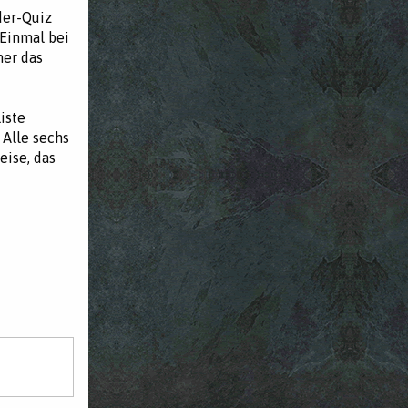
der-Quiz
 Einmal bei
mer das
iste
 Alle sechs
eise, das