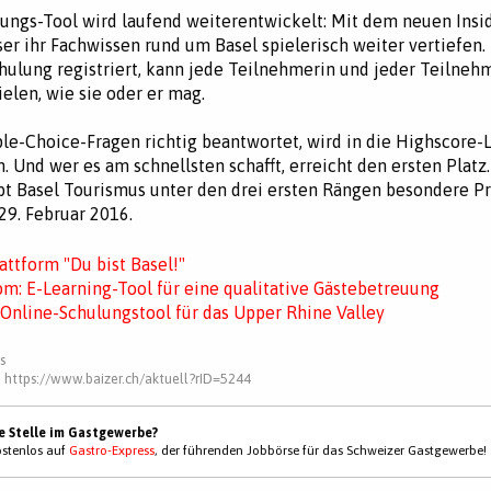
ungs-Tool wird laufend weiterentwickelt: Mit dem neuen Insi
er ihr Fachwissen rund um Basel spielerisch weiter vertiefen.
hulung registriert, kann jede Teilnehmerin und jeder Teilneh
ielen, wie sie oder er mag.
le-Choice-Fragen richtig beantwortet, wird in die Highscore-L
Und wer es am schnellsten schafft, erreicht den ersten Platz.
t Basel Tourismus unter den drei ersten Rängen besondere Pr
29. Februar 2016.
attform "Du bist Basel!"
om: E-Learning-Tool für eine qualitative Gästebetreuung
 Online-Schulungstool für das Upper Rhine Valley
s
:
https://www.baizer.ch/aktuell?rID=5244
ne Stelle im Gastgewerbe?
kostenlos auf
Gastro-Express
, der führenden Jobbörse für das Schweizer Gastgewerbe!