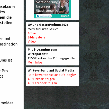
asel.com
its
nen die
stellen
GV und GastroPodium 2026
Merci für Euren Besuch!
Artikel
Bildergalerie
er und
Video
estination
Mit E-Learning zum
Wirtepatent!
1150 Franken plus Prüfungsgebühr
Dies ist
Mehr Infos
r Pro
Wirteverband auf Social Media
Bitte bewerten Sie uns auf Google!
dt
Auf Linkedin folgen
Auf Facebook folgen
emeldet.