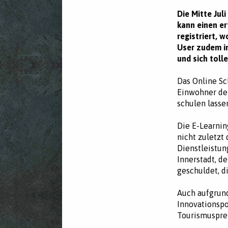
Die Mitte Jul
kann einen er
registriert, 
User zudem in
und sich toll
Das Online Sc
Einwohner der
schulen lasse
Die E-Learning
nicht zuletzt
Dienstleistun
Innerstadt, d
geschuldet, d
Auch aufgrund
Innovationspo
Tourismusprei