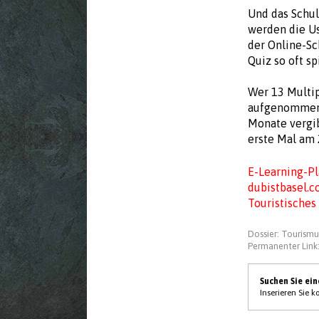
Und das Schul
werden die Us
der Online-Sc
Quiz so oft sp
Wer 13 Multip
aufgenommen. 
Monate vergib
erste Mal am 
E-Learning-Pl
dubistbasel.c
Touristisches
Dossier:
Tourismu
Permanenter Link
Suchen Sie ei
Inserieren Sie 