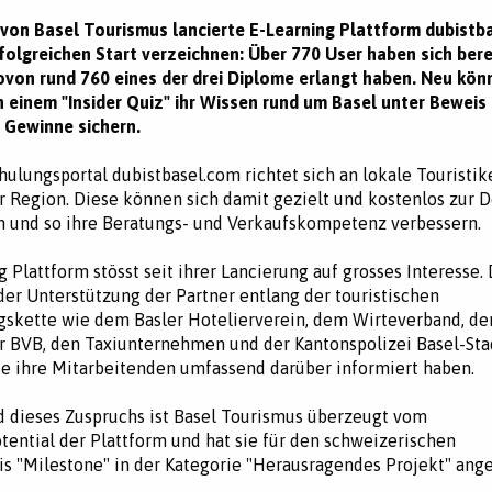
i von Basel Tourismus lancierte E-Learning Plattform dubistb
folgreichen Start verzeichnen: Über 770 User haben sich bere
wovon rund 760 eines der drei Diplome erlangt haben. Neu kön
 einem "Insider Quiz" ihr Wissen rund um Basel unter Beweis 
e Gewinne sichern.
hulungsportal dubistbasel.com richtet sich an lokale Touristik
 Region. Diese können sich damit gezielt und kostenlos zur D
n und so ihre Beratungs- und Verkaufskompetenz verbessern.
 Plattform stösst seit ihrer Lancierung auf grosses Interesse. 
 der Unterstützung der Partner entlang der touristischen
gskette wie dem Basler Hotelierverein, dem Wirteverband, de
er BVB, den Taxiunternehmen und der Kantonspolizei Basel-Sta
ie ihre Mitarbeitenden umfassend darüber informiert haben.
 dieses Zuspruchs ist Basel Tourismus überzeugt vom
tential der Plattform und hat sie für den schweizerischen
s "Milestone" in der Kategorie "Herausragendes Projekt" ang