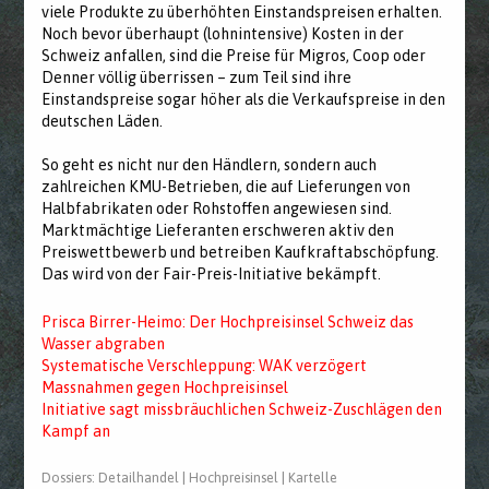
viele Produkte zu überhöhten Einstandspreisen erhalten.
Noch bevor überhaupt (lohnintensive) Kosten in der
Schweiz anfallen, sind die Preise für Migros, Coop oder
Denner völlig überrissen – zum Teil sind ihre
Einstandspreise sogar höher als die Verkaufspreise in den
deutschen Läden.
So geht es nicht nur den Händlern, sondern auch
zahlreichen KMU-Betrieben, die auf Lieferungen von
Halbfabrikaten oder Rohstoffen angewiesen sind.
Marktmächtige Lieferanten erschweren aktiv den
Preiswettbewerb und betreiben Kaufkraftabschöpfung.
Das wird von der Fair-Preis-Initiative bekämpft.
Prisca Birrer-Heimo: Der Hochpreisinsel Schweiz das
Wasser abgraben
Systematische Verschleppung: WAK verzögert
Massnahmen gegen Hochpreisinsel
Initiative sagt missbräuchlichen Schweiz-Zuschlägen den
Kampf an
Dossiers:
Detailhandel
|
Hochpreisinsel
|
Kartelle