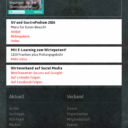
GV und GastroPodium 2026
Merci für Euren Besuch!
Artikel
Bildergalerie
Video
Mit E-Learning zum Wirtepatent!
1150 Franken plus Prüfungsgebühr
Mehr Infos
Wirteverband auf Social Media
Bitte bewerten Sie uns auf Google!
Auf Linkedin folgen
Auf Facebook folgen
Aktuell
Verband
Archiv
Zweck
Suchtipps
Organisation
RSS-Feed
Mitgliedschaft
Medien
Events