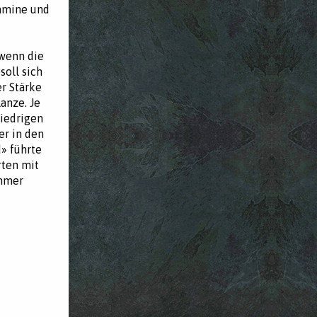
tamine und
 wenn die
soll sich
er Stärke
anze. Je
niedrigen
er in den
d» führte
rten mit
immer