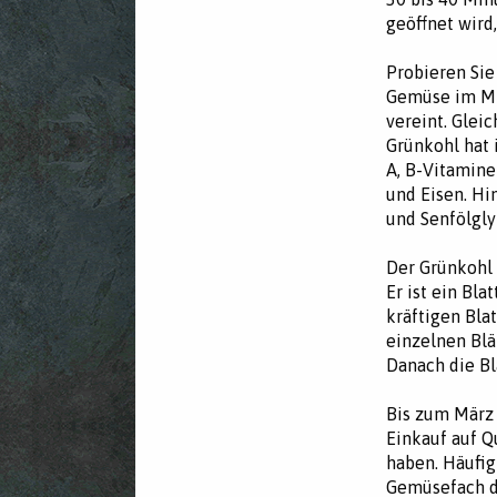
geöffnet wird
Probieren Sie
Gemüse im Mi
vereint. Glei
Grünkohl hat 
A, B-Vitamine
und Eisen. Hi
und Senfölgly
Der Grünkohl 
Er ist ein Bla
kräftigen Bla
einzelnen Blä
Danach die Bl
Bis zum März 
Einkauf auf Q
haben. Häufig
Gemüsefach de