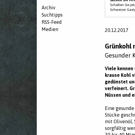
Schalten Sie je
Archiv
Schweizer Gast
Suchtipps
RSS-Feed
Medien
20.12.2017
Grünkohl 
Gesunder K
Viele kennen 
krause Kohl v
gedünstet und
verfeinert. G
Nüssen und e
Eine gesunde 
Stücke geschn
mit Olivenöl,
sorgfältig we
30 bis 40 Min