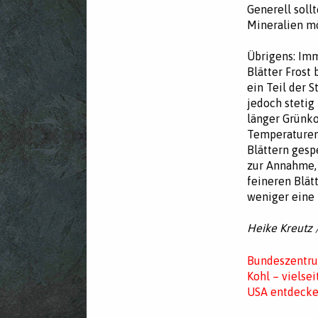
Generell soll
Mineralien mö
Übrigens: Imm
Blätter Frost
ein Teil der 
jedoch stetig
länger Grünko
Temperaturen 
Blättern gesp
zur Annahme, 
feineren Blä
weniger eine 
Heike Kreutz 
Bundeszentru
Kohl – vielse
USA entdecke