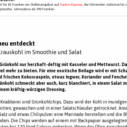
tzt für 65 Franken ein Stellenangebot auf
Gastro-Express
, der führenden Jobbörse für 
gewerbe. Jahresabos ab 390 Franken.
neu entdeckt
rauskohl im Smoothie und Salat
Grünkohl nur herzhaft-deftig mit Kasseler und Mettwurst. Da
iel mehr zu bieten. Für eine exotische Beilage wird er mit Sch
 frischen Kokosraspeln, etwas Ingwer, Koriander und Fenche
rünkohl schmeckt aber auch, kurz blanchiert, in einem Salat mi
inem kräftig-würzigen Dressing.
Knabberei sind Grünkohlchips. Dazu wird der Kohl in mundge
itten, gewaschen und in einer Salatschleuder getrocknet. Ans
 Salz und etwas Chilipulver eine Marinade herstellen und die Bl
nden. Die Chips werden auf einem mit Backpapier ausgelegten
uten bei 130 Grad Celsius gebacken. Wenn der Ofen zwischen