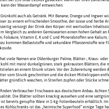
, kann der Wasserdampf entweichen.
 Grünkohl auch als Getränk. Mit Banane, Orange und Ingwer wi
xer zu einem erfrischenden Smoothie, der süsse und herbe 
chzeitig versorgt der Drink den Körper mit wertvollen Inhaltsst
im Vergleich zu anderen Gemüsearten einen hohen Gehalt an 
n, Folsäure, Vitamin E, K und C und Mineralstoffen wie Kalium,
nzu kommen Ballaststoffe und sekundäre Pflanzenstoffe wie F
koside.
hat viele Namen wie Oldenburger Palme, Blätter-, Kraus- oder
ttkohl mit meist dunkelgrünen, stark gekrausten Blättern, die 
ttstielen an einem Strunk sitzen. Vor der Zubereitung werden 
tter vom Strunk geschnitten und die dicken Mittelrippen entfe
ätter gründlich waschen, in Streifen zupfen oder Stücke schne
finden Verbraucher Frischware aus deutschem Anbau. Achten 
ualität. Die Blätter sollten knackig aussehen und eine sattgrü
 ist bereits gerupfte Ware in 1-kg-Folienbeuteln erhältlich. Im
s Kühlschranks ist das „heimische Superfood“ einige Tage hal