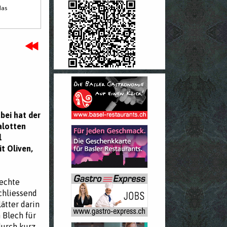
das
bei hat der
alotten
l
t Oliven,
rechte
chliessend
ätter darin
 Blech für
durch kurz