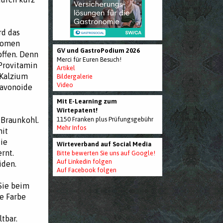
rd das
Aromen
GV und GastroPodium 2026
offen. Denn
Merci für Euren Besuch!
Provitamin
Artikel
 Kalzium
Bildergalerie
Video
lavonoide
Mit E-Learning zum
Wirtepatent!
 Braunkohl.
1150 Franken plus Prüfungsgebühr
Mehr Infos
mit
die
Wirteverband auf Social Media
rnt.
Bitte bewerten Sie uns auf Google!
Auf Linkedin folgen
iden.
Auf Facebook folgen
Sie beim
ne Farbe
tbar.