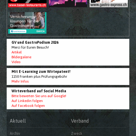
GV und GastroPodium 2026
Merci für Euren Besuch!
Artikel
Bildergalerie
Video
Mit E-Learning zum Wirtepatent!
1150 Franken plus Prüfungsgebühr
Mehr Infos
Wirteverband auf Social Media
Bitte bewerten Sie uns auf Google!
Auf Linkedin folgen
Auf Facebook folgen
Aktuell
Verband
Archiv
Zweck