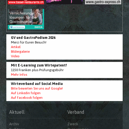
GV und GastroPodium 2026
Merci für Euren Besuch!
Artikel
Bildergalerie
Video
Mit E-Learning zum Wirtepatent!
1150 Franken plus Prüfungsgebühr
Mehr Infos
Wirteverband auf Social Media
Bitte bewerten Sie uns auf Google!
Auf Linkedin folgen
Auf Facebook folgen
Aktuell
Verband
Archiv
Zweck