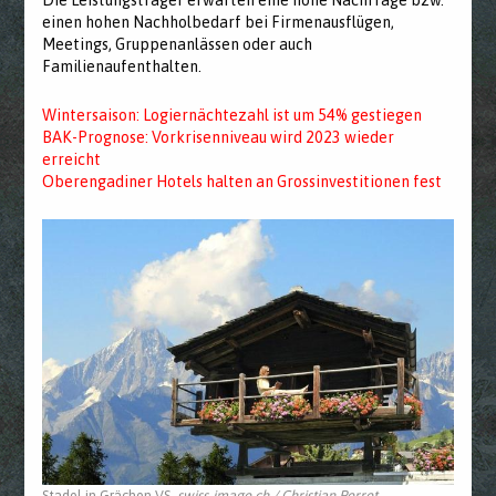
Die Leistungsträger erwarten eine hohe Nachfrage bzw.
einen hohen Nachholbedarf bei Firmenausflügen,
Meetings, Gruppenanlässen oder auch
Familienaufenthalten.
Wintersaison: Logiernächtezahl ist um 54% gestiegen
BAK-Prognose: Vorkrisenniveau wird 2023 wieder
erreicht
Oberengadiner Hotels halten an Grossinvestitionen fest
Stadel in Grächen VS.
swiss-image.ch / Christian Perret