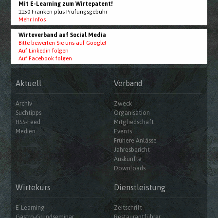
Mit E-Learning zum Wirtepatent!
1150 Franken plus Prüfungsgebühr
Mehr Infos
Wirteverband auf Social Media
Bitte bewerten Sie uns auf Google!
Auf Linkedin folgen
Auf Facebook folgen
Aktuell
Verband
Archiv
Zweck
Suchtipps
Organisation
RSS-Feed
Mitgliedschaft
Medien
Events
Frühere Anlässe
Jahresbericht
Auskünfte
Downloads
Wirtekurs
Dienstleistung
E-Learning
Zeitschrift
Gastro-Grundseminar
Restaurantführer