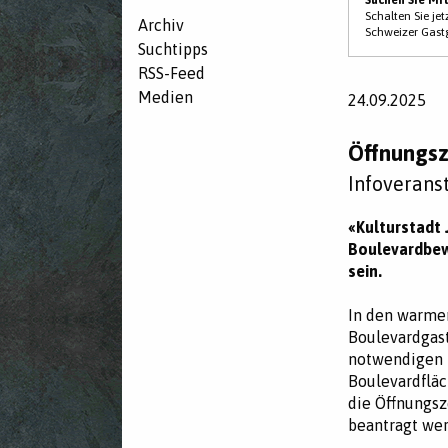
Schalten Sie je
Archiv
Schweizer Gast
Suchtipps
RSS-Feed
Medien
24.09.2025
Öffnungsz
Infoverans
«Kulturstadt 
Boulevardbewi
sein.
In den warmen
Boulevardgast
notwendigen B
Boulevardfläc
die Öffnungsz
beantragt wer