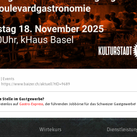
|
Events
:
https://www.baizer.ch/aktuell?rID=9689
ne Stelle im Gastgewerbe?
kostenlos auf
Gastro-Express
, der führenden Jobbörse für das Schweizer Gastgewerbe!
Wirtekurs
Dienstleistun