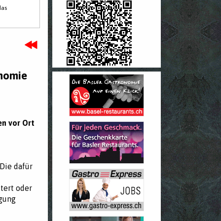
das
onomie
en vor Ort
Die dafür
tert oder
igung