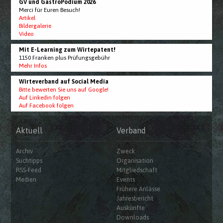
GV und GastroPodium 2026
Merci für Euren Besuch!
Artikel
Bildergalerie
Video
Mit E-Learning zum Wirtepatent!
1150 Franken plus Prüfungsgebühr
Mehr Infos
Wirteverband auf Social Media
Bitte bewerten Sie uns auf Google!
Auf Linkedin folgen
Auf Facebook folgen
Aktuell
Verband
Archiv
Zweck
Suchtipps
Organisation
RSS-Feed
Mitgliedschaft
Medien
Events
Frühere Anlässe
Jahresbericht
Auskünfte
Downloads