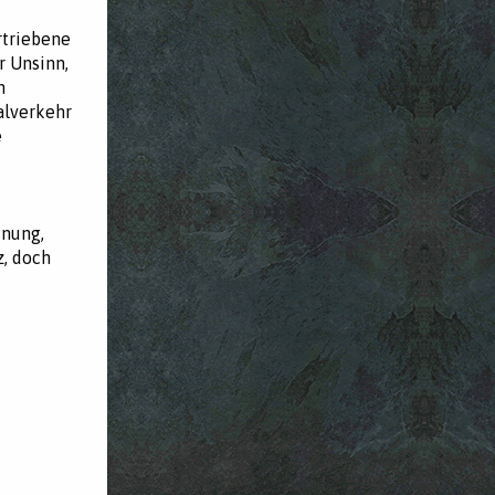
rtriebene
r Unsinn,
n
alverkehr
e
dnung,
z, doch