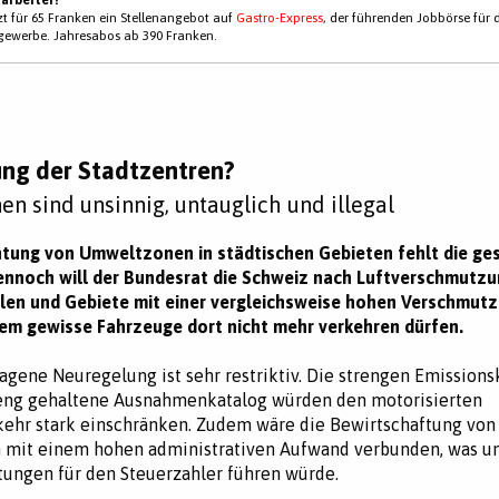
tzt für 65 Franken ein Stellenangebot auf
Gastro-Express
, der führenden Jobbörse für 
gewerbe. Jahresabos ab 390 Franken.
ng der Stadtzentren?
n sind unsinnig, untauglich und illegal
chtung von Umweltzonen in städtischen Gebieten fehlt die ge
ennoch will der Bundesrat die Schweiz nach Luftverschmutzu
ilen und Gebiete mit einer vergleichsweise hohen Verschmut
em gewisse Fahrzeuge dort nicht mehr verkehren dürfen.
agene Neuregelung ist sehr restriktiv. Die strengen Emission
 eng gehaltene Ausnahmenkatalog würden den motorisierten
kehr stark einschränken. Zudem wäre die Bewirtschaftung von
mit einem hohen administrativen Aufwand verbunden, was u
ungen für den Steuerzahler führen würde.