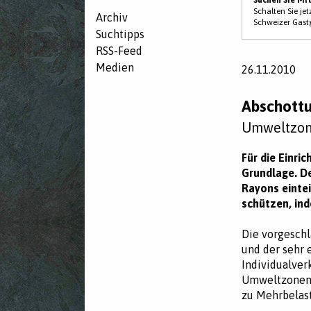
Schalten Sie je
Archiv
Schweizer Gast
Suchtipps
RSS-Feed
Medien
26.11.2010
Abschottu
Umweltzone
Für die Einri
Grundlage. D
Rayons einte
schützen, ind
Die vorgeschl
und der sehr
Individualver
Umweltzonen 
zu Mehrbelast