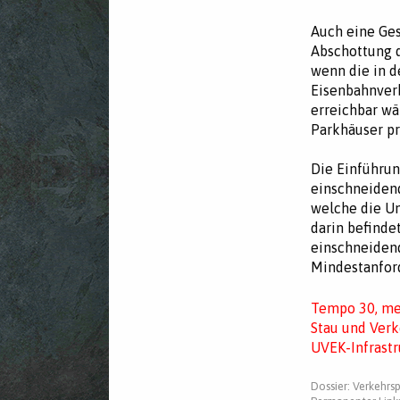
Auch eine Ge
Abschottung d
wenn die in d
Eisenbahnverb
erreichbar wä
Parkhäuser pr
Die Einführun
einschneiden
welche die Um
darin befinde
einschneidend
Mindestanfor
Tempo 30, meh
Stau und Ver
UVEK-Infrastr
Dossier:
Verkehrsp