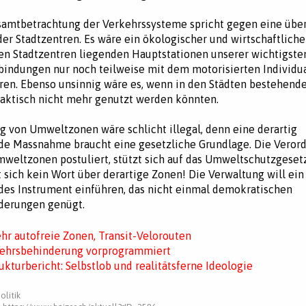
samtbetrachtung der Verkehrssysteme spricht gegen eine übe
er Stadtzentren. Es wäre ein ökologischer und wirtschaftliche
en Stadtzentren liegenden Hauptstationen unserer wichtigste
indungen nur noch teilweise mit dem motorisierten Individu
ren. Ebenso unsinnig wäre es, wenn in den Städten bestehend
aktisch nicht mehr genutzt werden könnten.
g von Umweltzonen wäre schlicht illegal, denn eine derartig
de Massnahme braucht eine gesetzliche Grundlage. Die Veror
weltzonen postuliert, stützt sich auf das Umweltschutzgeset
t sich kein Wort über derartige Zonen! Die Verwaltung will ein
es Instrument einführen, das nicht einmal demokratischen
derungen genügt.
r autofreie Zonen, Transit-Velorouten
kehrsbehinderung vorprogrammiert
ukturbericht: Selbstlob und realitätsferne Ideologie
olitik