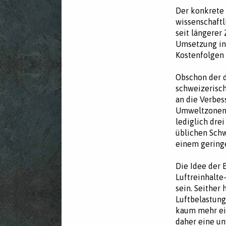
Der konkrete
wissenschaftl
seit längerer
Umsetzung in 
Kostenfolgen
Obschon der d
schweizerisch
an die Verbes
Umweltzonen 
lediglich drei
üblichen Sch
einem gering
Die Idee der 
Luftreinhalte
sein. Seither
Luftbelastung
kaum mehr ein
daher eine un