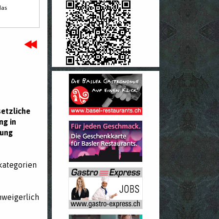
das
setzliche
ng in
zung
skategorien
nweigerlich