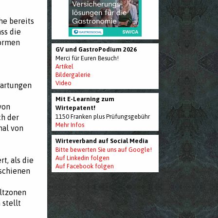
he bereits
ss die
normen
GV und GastroPodium 2026
Merci für Euren Besuch!
Artikel
Bildergalerie
Video
wartungen
Mit E-Learning zum
von
Wirtepatent!
ch der
1150 Franken plus Prüfungsgebühr
Mehr Infos
mal von
Wirteverband auf Social Media
Bitte bewerten Sie uns auf Google!
Auf Linkedin folgen
t, als die
Auf Facebook folgen
rschienen
eltzonen
stellt