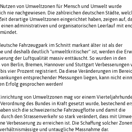
 Nutzen von Umweltzonen für Mensch und Umwelt wurde
ich nie nachgewiesen. Die zahlreichen deutschen Städte, welc
 Zeit derartige Umweltzonen eingerichtet haben, zeigen auf, da
einen administrativen und organisatorischen Leerlauf mit e
 mündet.
eutsche Fahrzeugpark im Schnitt markant älter ist als der
e und deshalb deutlich "umweltkritischer" ist, werden die Er
serung der Luftqualität massiv enttäuscht. So wurden in den
von Berlin, Bremen, Hannover und Stuttgart Verbesserungen 
 bis vier Prozent registriert. Da diese Veränderungen im Berei
wankungen entsprechender Messungen liegen, kann nicht ein
en Erfolg gesprochen werden!
Einrichtung von Umweltzonen mag vor einem Vierteljahrhunder
-Verordnung des Bundes in Kraft gesetzt wurde, bestechend e
 haben sich die schweizerische Fahrzeugflotte und damit die
 durch den Strassenverkehr so stark verändert, dass mit Umw
e Verbesserung zu erreichen ist. Die Schaffung solcher Zonen 
verhältnismässige und untaugliche Massnahme dar.