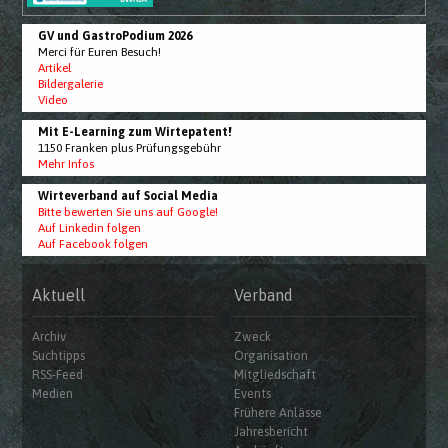
GV und GastroPodium 2026
Merci für Euren Besuch!
Artikel
Bildergalerie
Video
Mit E-Learning zum Wirtepatent!
1150 Franken plus Prüfungsgebühr
Mehr Infos
Wirteverband auf Social Media
Bitte bewerten Sie uns auf Google!
Auf Linkedin folgen
Auf Facebook folgen
Aktuell
Verband
Archiv
Zweck
Suchtipps
Organisation
RSS-Feed
Mitgliedschaft
Medien
Events
Frühere Anlässe
Jahresbericht