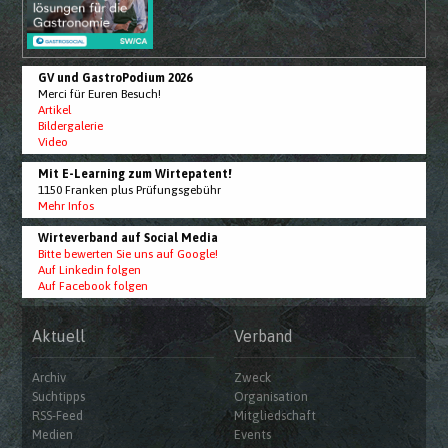
GV und GastroPodium 2026
Merci für Euren Besuch!
Artikel
Bildergalerie
Video
Mit E-Learning zum Wirtepatent!
1150 Franken plus Prüfungsgebühr
Mehr Infos
Wirteverband auf Social Media
Bitte bewerten Sie uns auf Google!
Auf Linkedin folgen
Auf Facebook folgen
Aktuell
Verband
Archiv
Zweck
Suchtipps
Organisation
RSS-Feed
Mitgliedschaft
Medien
Events