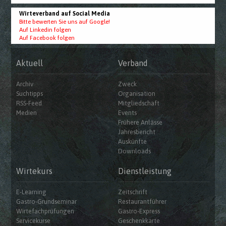
Wirteverband auf Social Media
Bitte bewerten Sie uns auf Google!
Auf Linkedin folgen
Auf Facebook folgen
Aktuell
Verband
Archiv
Zweck
Suchtipps
Organisation
RSS-Feed
Mitgliedschaft
Medien
Events
Frühere Anlässe
Jahresbericht
Auskünfte
Downloads
Wirtekurs
Dienstleistung
E-Learning
Zeitschrift
Gastro-Grundseminar
Restaurantführer
Wirtefachprüfungen
Gastro-Express
Servicekurse
Geschenkkarte