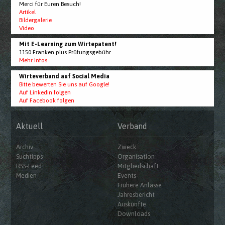
Merci für Euren Besuch!
Artikel
Bildergalerie
Video
Mit E-Learning zum Wirtepatent!
1150 Franken plus Prüfungsgebühr
Mehr Infos
Wirteverband auf Social Media
Bitte bewerten Sie uns auf Google!
Auf Linkedin folgen
Auf Facebook folgen
Aktuell
Verband
Archiv
Zweck
Suchtipps
Organisation
RSS-Feed
Mitgliedschaft
Medien
Events
Frühere Anlässe
Jahresbericht
Auskünfte
Downloads