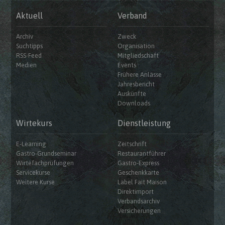
Aktuell
Verband
Archiv
Zweck
Suchtipps
Organisation
RSS-Feed
Mitgliedschaft
Medien
Events
Frühere Anlässe
Jahresbericht
Auskünfte
Downloads
Wirtekurs
Dienstleistung
E-Learning
Zeitschrift
Gastro-Grundseminar
Restaurantführer
Wirtefachprüfungen
Gastro-Express
Servicekurse
Geschenkkarte
Weitere Kurse
Label Fait Maison
Direktimport
Verbandsarchiv
Versicherungen