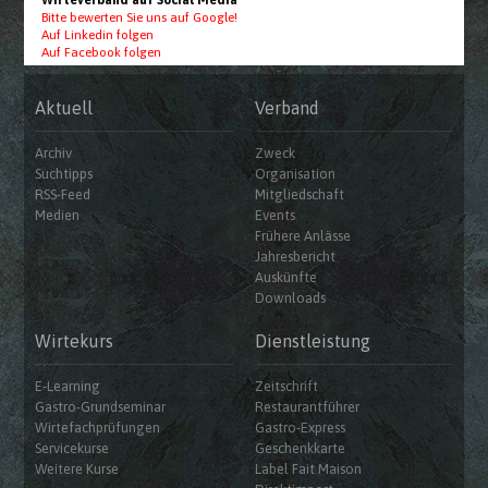
Wirteverband auf Social Media
Bitte bewerten Sie uns auf Google!
Auf Linkedin folgen
Auf Facebook folgen
Aktuell
Verband
Archiv
Zweck
Suchtipps
Organisation
RSS-Feed
Mitgliedschaft
Medien
Events
Frühere Anlässe
Jahresbericht
Auskünfte
Downloads
Wirtekurs
Dienstleistung
E-Learning
Zeitschrift
Gastro-Grundseminar
Restaurantführer
Wirtefachprüfungen
Gastro-Express
Servicekurse
Geschenkkarte
Weitere Kurse
Label Fait Maison